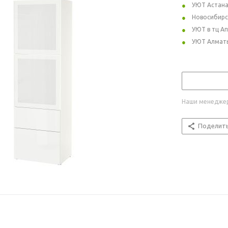
УЮТ Астан
Новосибирс
УЮТ в тц А
УЮТ Алмат
Наши менеджер
Поделит