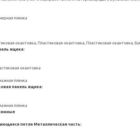
мерная пленка
тиковая окантовка, Пластиковая окантовка, Пластиковая окантовка, Б
нель ящика:
астиковая окантовка
мажная пленка
ковая панель ящика:
мажная пленка
жимные
ающиеся петли
Металлическая часть: