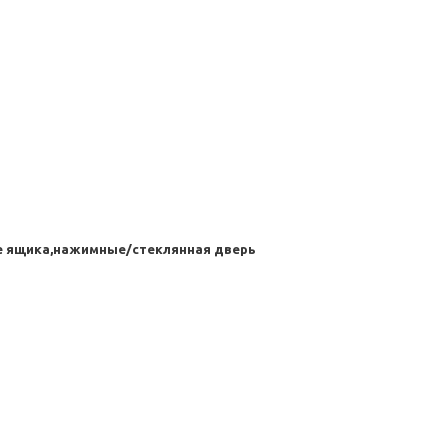
е ящика,нажимные/стеклянная дверь