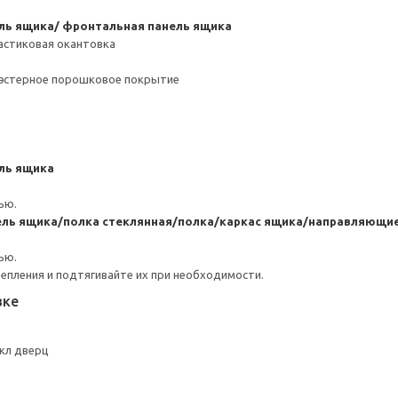
ль ящика/ фронтальная панель ящика
астиковая окантовка
иэстерное порошковое покрытие
ль ящика
ью.
ель ящика/полка стеклянная/полка/каркас ящика/направляющи
ью.
репления и подтягивайте их при необходимости.
вке
кл дверц