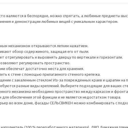
сто валяются в беспорядке, можно спрятать, а любимые предметы выс
анения и демонстрации любимых вещей с уникальным характером.
ным механизмом открываются легким нажатием.
ивают обзор содержимого, защищая его от пыли.
ет отрегулировать и выровнять дверцу по вертикали и горизонтали.
позволяют регулировать пространство.
ами обеспечат достаточно места для хранения.
ить к стене с помощью прилагаемого стенного крепежа.
ении с закаленным стеклом! Из-за поврежденных краев и царапин на 
ребуются разные виды креплений. Выберите подходящие для ваших стен 
много механизма необходимо пространство между каркасом и фронта
для обеспечения этой функции и не является недостатком товара.
рьер во всем доме, фасады СЕЛЬСВИКЕН можно комбинировать с под
аполнитель (100 % переработанного материала), ДВП, Бумажная пленк