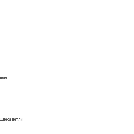
мные
щиеся петли