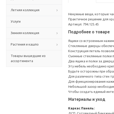
Летняя коллекция
Ненужные вещи, которые ча
Практичное решение для хр
Услуги
Артикул: 794.125.45
Подробнее о товаре
Зимняя коллекция
Ящики со встроенным нажим
Растения и кашпо
Стеклянные дверцы обеспеч
Конструкция петель позволя
Товары вышедшие из
Съемные стеклянные полки 
ассортимента
Два ящика и полки за дверц
Эту мебель необходимо креп
Будьте осторожны при обращ
Для различного типа стен т
Для функционирования нажи
Небольшой зазор необходим 
Чтобы создать единый инте
Материалы и уход
Каркас
Панель:
ДСП, Сотовидный бумажный н