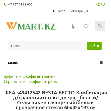
+7 727 31 22 666
KZ
|
RU
Вход
Регистрация
0
Найти
МЕНЮ
Буфеты и шкафы витрины
-
Серванты и шкафы-витрины
IKEA s49412542 BESTÅ БЕСТО Комбинация
д/хранения+стекл дверц - белый/
Сельсвикен глянцевый/белый
прозрачное стекло 60x42x193 см