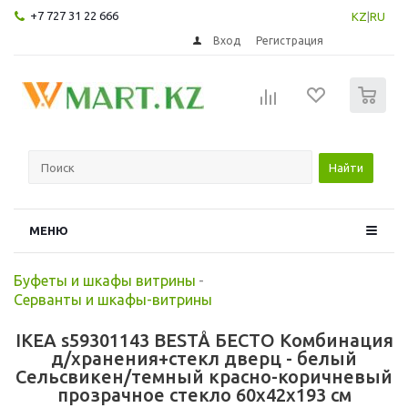
+7 727 31 22 666
KZ
|
RU
Вход
Регистрация
0
Найти
МЕНЮ
Буфеты и шкафы витрины
-
Серванты и шкафы-витрины
IKEA s59301143 BESTÅ БЕСТО Комбинация
д/хранения+стекл дверц - белый
Сельсвикен/темный красно-коричневый
прозрачное стекло 60x42x193 см