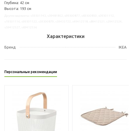
Глубина: 42 см
Высота: 193 см
Другие варианты: s59301143, s39481852, s99300877, s69300850, s09301112,
s19301116, s99301122, s59300879, s59435722, s49412518, s89412521, s29412524,
s59412527, s69412536
Характеристики
Бренд
IKEA
Персональные рекомендации