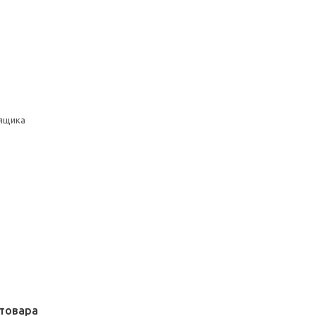
ящика
товара