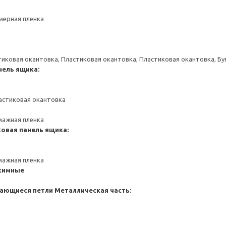
мерная пленка
тиковая окантовка, Пластиковая окантовка, Пластиковая окантовка, Б
нель ящика:
астиковая окантовка
мажная пленка
ковая панель ящика:
мажная пленка
жимные
ающиеся петли
Металлическая часть: