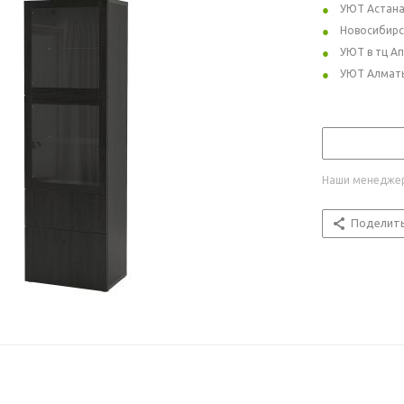
УЮТ Астан
Новосибирс
УЮТ в тц А
УЮТ Алмат
Наши менеджер
Поделит