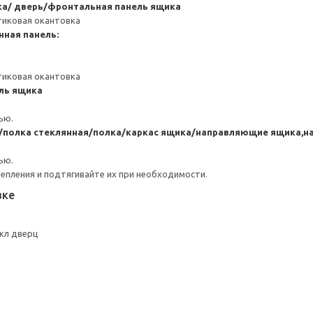
ка/ дверь/фронтальная панель ящика
тиковая окантовка
нная панель:
тиковая окантовка
ль ящика
ью.
ь/полка стеклянная/полка/каркас ящика/направляющие ящика,
ью.
репления и подтягивайте их при необходимости.
вке
кл дверц