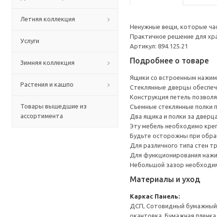
Летняя коллекция
Ненужные вещи, которые ча
Практичное решение для хр
Услуги
Артикул: 894.125.21
Подробнее о товаре
Зимняя коллекция
Ящики со встроенным нажим
Растения и кашпо
Стеклянные дверцы обеспеч
Конструкция петель позволя
Товары вышедшие из
Съемные стеклянные полки 
ассортимента
Два ящика и полки за дверц
Эту мебель необходимо креп
Будьте осторожны при обращ
Для различного типа стен т
Для функционирования нажи
Небольшой зазор необходим 
Материалы и уход
Каркас
Панель:
ДСП, Сотовидный бумажный н
окантовка, Бумажная пленка