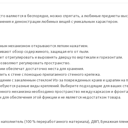
сто валяются в беспорядке, можно спрятать, а любимые предметы выс
анения и демонстрации любимых вещей с уникальным характером.
ным механизмом открываются легким нажатием.
ивают обзор содержимого, защищая его от пыли.
ет отрегулировать и выровнять дверцу по вертикали и горизонтали.
позволяют регулировать пространство.
ами обеспечат достаточно места для хранения.
ить к стене с помощью прилагаемого стенного крепежа.
ении с закаленным стеклом! Из-за поврежденных краев и царапин на 
ребуются разные виды креплений. Выберите подходящие для ваших стен 
много механизма необходимо пространство между каркасом и фронта
для обеспечения этой функции и не является недостатком товара.
аполнитель (100 % переработанного материала), ДВП, Бумажная пленк