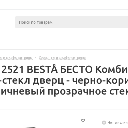
ы и шкафы витрины
-
Серванты и шкафы-витрины
12521 BESTÅ БЕСТО Комби
стекл дверц - черно-ко
ичневый прозрачное стек
Нет в налич