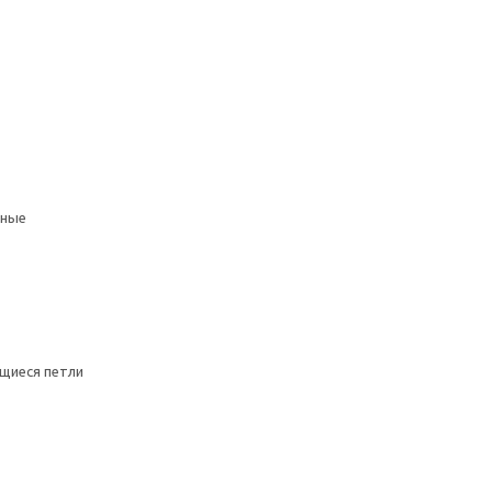
мные
щиеся петли