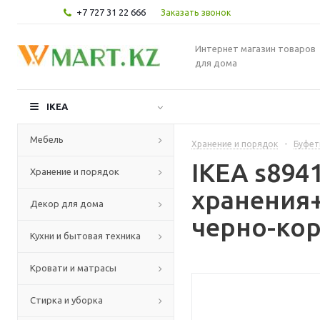
+7 727 31 22 666
Заказать звонок
Интернет магазин товаров
для дома
IKEA
Мебель
Хранение и порядок
-
Буфет
IKEA s894
Хранение и порядок
хранения+
Декор для дома
черно-кор
Кухни и бытовая техника
Кровати и матрасы
Стирка и уборка