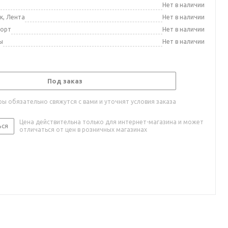
а
Нет в наличии
к, Лента
Нет в наличии
порт
Нет в наличии
ы
Нет в наличии
Под заказ
ы обязательно свяжутся с вами и уточнят условия заказа
Цена действительна только для интернет-магазина и может
ься
отличаться от цен в розничных магазинах