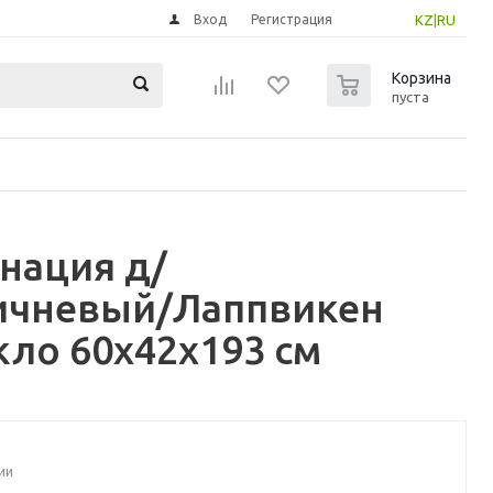
Вход
Регистрация
KZ
|
RU
0
Корзина
пуста
нация д/
ричневый/Лаппвикен
ло 60x42x193 см
ии