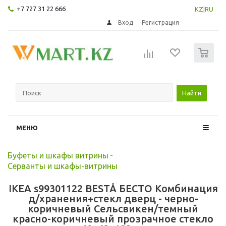
+7 727 31 22 666
KZ
|
RU
Вход
Регистрация
0
Найти
МЕНЮ
Буфеты и шкафы витрины
-
Серванты и шкафы-витрины
IKEA s99301122 BESTÅ БЕСТО Комбинация
д/хранения+стекл дверц - черно-
коричневый Сельсвикен/темный
красно-коричневый прозрачное стекло