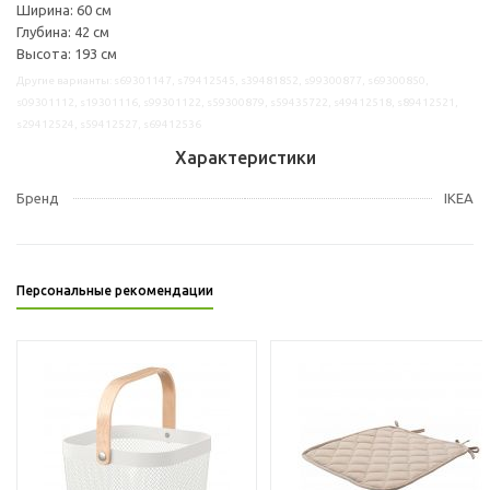
Ширина: 60 см
Глубина: 42 см
Высота: 193 см
Другие варианты: s69301147, s79412545, s39481852, s99300877, s69300850,
s09301112, s19301116, s99301122, s59300879, s59435722, s49412518, s89412521,
s29412524, s59412527, s69412536
Характеристики
Бренд
IKEA
Персональные рекомендации