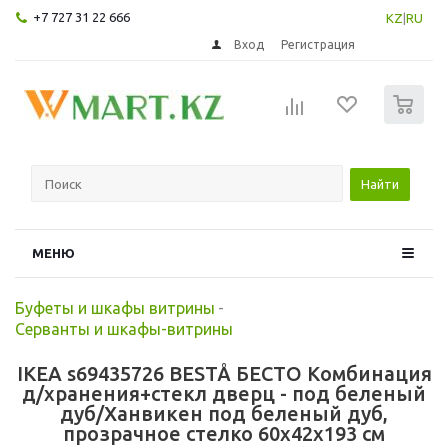
+7 727 31 22 666
KZ
|
RU
Вход
Регистрация
0
Найти
МЕНЮ
Буфеты и шкафы витрины
-
Серванты и шкафы-витрины
IKEA s69435726 BESTÅ БЕСТО Комбинация
д/хранения+стекл дверц - под беленый
дуб/Ханвикен под беленый дуб,
прозрачное стелко 60x42x193 см