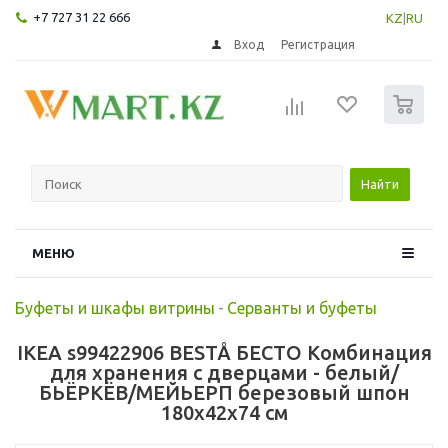
+7 727 31 22 666
KZ
|
RU
Вход
Регистрация
0
Найти
МЕНЮ
Буфеты и шкафы витрины
-
Серванты и буфеты
IKEA s99422906 BESTÅ БЕСТО Комбинация
для хранения с дверцами - белый/
БЬЁРКЁВ/МЕЙЬЕРП березовый шпон
180x42x74 см