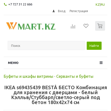
+7 727 31 22 666
KZ
|
RU
Вход
Регистрация
0
Найти
МЕНЮ
Буфеты и шкафы витрины
-
Серванты и буфеты
IKEA s69435439 BESTÅ БЕСТО Комбинация
для хранения с дверцами - белый
Кэлльв/Стуббарп/светло-серый под
бетон 180x42x74 см