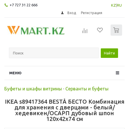
+7 727 31 22 666
KZ
|
RU
Вход
Регистрация
0
Найти
МЕНЮ
Буфеты и шкафы витрины
-
Серванты и буфеты
IKEA s89417364 BESTÅ БЕСТО Комбинация
для хранения с дверцами - белый/
хедевикен/ОСАРП дубовый шпон
120x42x74 см