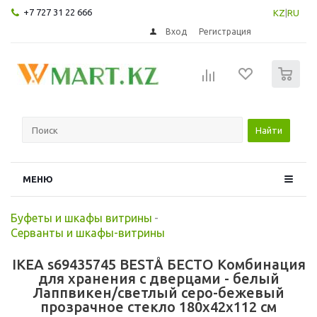
+7 727 31 22 666
KZ
|
RU
Вход
Регистрация
0
Найти
МЕНЮ
Буфеты и шкафы витрины
-
Серванты и шкафы-витрины
IKEA s69435745 BESTÅ БЕСТО Комбинация
для хранения с дверцами - белый
Лаппвикен/светлый серо-бежевый
прозрачное стекло 180x42x112 см