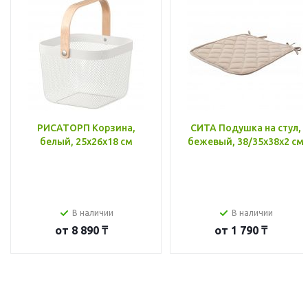
РИСАТОРП Корзина,
СИТА Подушка на стул,
белый, 25x26x18 см
бежевый, 38/35x38x2 см
В наличии
В наличии
от
8 890 ₸
от
1 790 ₸