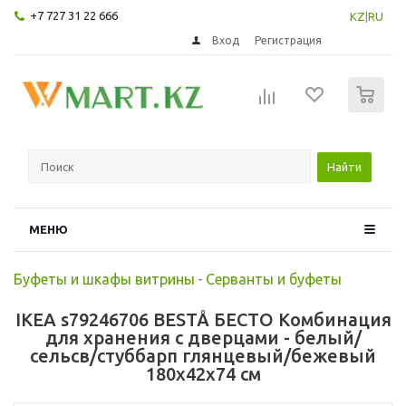
+7 727 31 22 666
KZ
|
RU
Вход
Регистрация
0
Найти
МЕНЮ
Буфеты и шкафы витрины
-
Серванты и буфеты
IKEA s79246706 BESTÅ БЕСТО Комбинация
для хранения с дверцами - белый/
сельсв/стуббарп глянцевый/бежевый
180x42x74 см