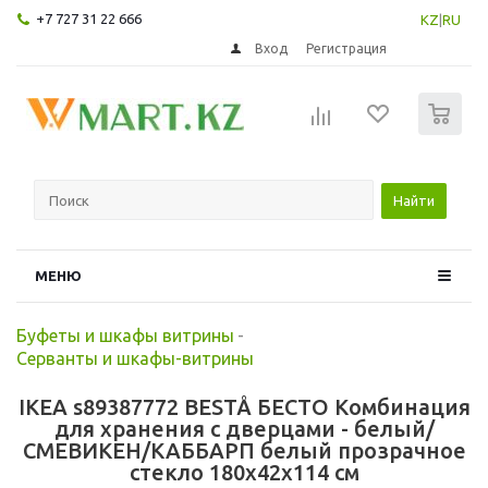
+7 727 31 22 666
KZ
|
RU
Вход
Регистрация
0
Найти
МЕНЮ
Буфеты и шкафы витрины
-
Серванты и шкафы-витрины
IKEA s89387772 BESTÅ БЕСТО Комбинация
для хранения с дверцами - белый/
СМЕВИКЕН/КАББАРП белый прозрачное
стекло 180x42x114 см