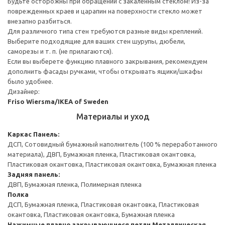
Будьте осторожны при обращении с закаленным стеклом! Из-за
поврежденных краев и царапин на поверхности стекло может
внезапно разбиться.
Для различного типа стен требуются разные виды креплений.
Выберите подходящие для ваших стен шурупы, дюбели,
саморезы и т. п. (не прилагаются).
Если вы выберете функцию плавного закрывания, рекомендуем
дополнить фасады ручками, чтобы открывать ящики/шкафы
было удобнее.
Дизайнер:
Friso Wiersma/IKEA of Sweden
Материалы и уход
Каркас
Панель:
ДСП, Сотовидный бумажный наполнитель (100 % переработанного
материала), ДВП, Бумажная пленка, Пластиковая окантовка,
Пластиковая окантовка, Пластиковая окантовка, Бумажная пленка
Задняя панель:
ДВП, Бумажная пленка, Полимерная пленка
Полка
ДСП, Бумажная пленка, Пластиковая окантовка, Пластиковая
окантовка, Пластиковая окантовка, Бумажная пленка
Нажимные плавно закрывающиеся петли
Металлическая