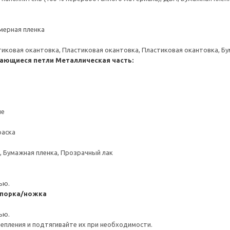
мерная пленка
тиковая окантовка, Пластиковая окантовка, Пластиковая окантовка, Б
ающиеся петли
Металлическая часть:
ие
раска
, Бумажная пленка, Прозрачный лак
ью.
дпорка/ножка
ью.
репления и подтягивайте их при необходимости.