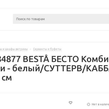
ы и шкафы витрины
-
Серванты и буфеты
84877 BESTÅ БЕСТО Комб
ми - белый/СУТТЕРВ/КАБ
 см
Нет в налич