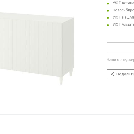
УЮТ Астан
Новосибирс
УЮТ в тц А
УЮТ Алмат
Наши менеджер
Поделит