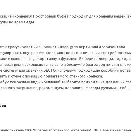
низацией хранения! Просторный буфет подходит для хранения вещей, 
суды во время еды.
ет отрегулировать и выровнять дверцу по вертикали и горизонтали.
гулировать внутреннее пространство в соответствии с потребностями
ое и выполняют декоративную функцию. Выберите дверцы, подходящ
 нажатием и закрываются плавно и бесшумно благодаря петлям с наж
е систему для хранения БЕСТО, используя подходящие коробки и встав
ить к стене с помощью прилагаемого стенного крепежа.
ребуются разные виды креплений. Выберите подходящие для ваших стен 
плавного закрывания, рекомендуем дополнить фасады ручками, чтоб
den
аполнитель (100 % переработанного материала), ДВП, Бумажная пленк