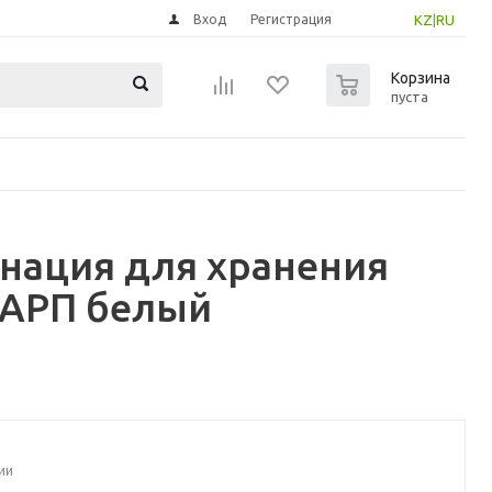
Вход
Регистрация
KZ
|
RU
0
Корзина
пуста
инация для хранения
БАРП белый
ии