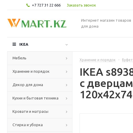
+7 727 31 22 666
Заказать звонок
Интернет магазин товаров
для дома
IKEA
Мебель
Хранение и порядок
-
Буфет
IKEA s893
Хранение и порядок
с дверца
Декор для дома
120x42x74
Кухни и бытовая техника
Кровати и матрасы
Стирка и уборка