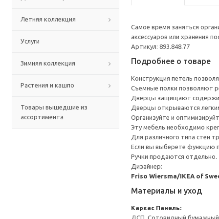
Летняя коллекция
Самое время заняться орга
аксессуаров или хранения по
Услуги
Артикул: 893.848.77
Подробнее о товаре
Зимняя коллекция
Конструкция петель позволя
Растения и кашпо
Съемные полки позволяют ре
Дверцы защищают содержим
Товары вышедшие из
Дверцы открываются легким
ассортимента
Организуйте и оптимизируйт
Эту мебель необходимо креп
Для различного типа стен т
Если вы выберете функцию 
Ручки продаются отдельно.
Дизайнер:
Friso Wiersma/IKEA of Swe
Материалы и уход
Каркас
Панель:
ДСП, Сотовидный бумажный н