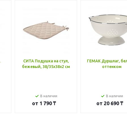
,
СИТА Подушка на стул,
ГЕМАК Дуршлаг, бе
бежевый, 38/35x38x2 см
оттенком
В наличии
В наличии
от
1 790 ₸
от
20 690 ₸