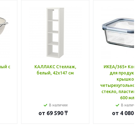
лый с
КАЛЛАКС Стеллаж,
ИКЕА/365+ Конт
белый, 42x147 см
для продукто
крышкой,
четырехугольной
стекло, пластик 
600 мл
В наличии
В наличи
от
69 590 ₸
от
4 080 ₸