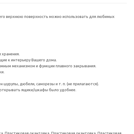
а его верхнюю поверхность можно использовать для любимых
 хранения.
ие к интерьеру Вашего дома.
имным механизмом и функции плавного закрывания.
ки.
шурупы, дюбели, саморезы и т. п. (не прилагаются).
ы открывать ящики/шкафы было удобнее.
а, Пластиковая окантовка, Пластиковая окантовка, Пластиковая