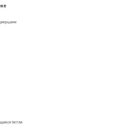
вке
 дверцами
щиеся петли