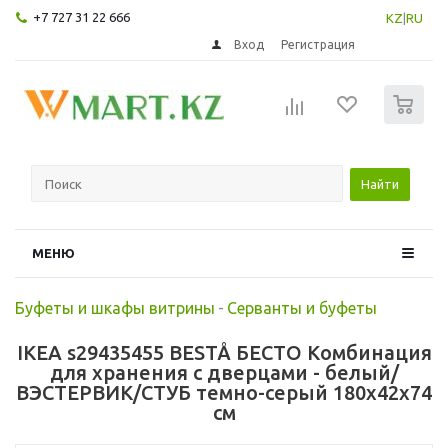
+7 727 31 22 666
KZ
|
RU
Вход
Регистрация
0
Найти
МЕНЮ
Буфеты и шкафы витрины
-
Серванты и буфеты
IKEA s29435455 BESTÅ БЕСТО Комбинация
для хранения с дверцами - белый/
ВЭСТЕРВИК/СТУБ темно-серый 180x42x74
см