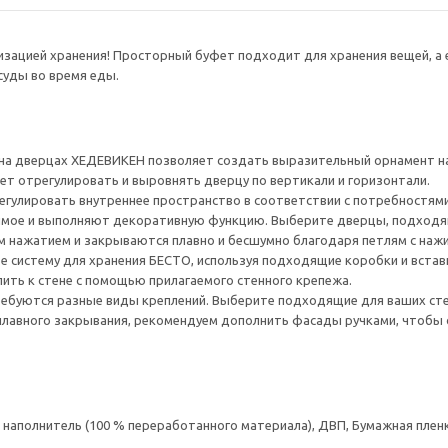
низацией хранения! Просторный буфет подходит для хранения вещей, 
суды во время еды.
 на дверцах ХЕДЕВИКЕН позволяет создать выразительный орнамент н
ет отрегулировать и выровнять дверцу по вертикали и горизонтали.
гулировать внутреннее пространство в соответствии с потребностями
ое и выполняют декоративную функцию. Выберите дверцы, подходящ
 нажатием и закрываются плавно и бесшумно благодаря петлям с наж
е систему для хранения БЕСТО, используя подходящие коробки и встав
ить к стене с помощью прилагаемого стенного крепежа.
ребуются разные виды креплений. Выберите подходящие для ваших стен 
плавного закрывания, рекомендуем дополнить фасады ручками, чтоб
аполнитель (100 % переработанного материала), ДВП, Бумажная пленк