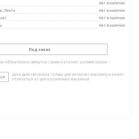
а
Нет в наличии
к, Лента
Нет в наличии
порт
Нет в наличии
ы
Нет в наличии
Под заказ
ы обязательно свяжутся с вами и уточнят условия заказа
Цена действительна только для интернет-магазина и может
ься
отличаться от цен в розничных магазинах