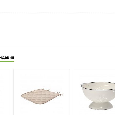
ндации