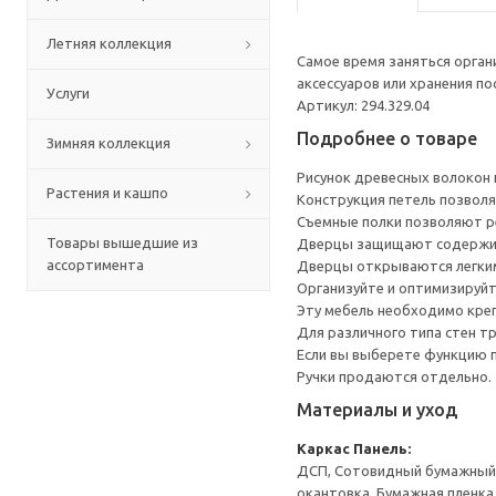
Летняя коллекция
Самое время заняться орга
аксессуаров или хранения по
Услуги
Артикул: 294.329.04
Подробнее о товаре
Зимняя коллекция
Рисунок древесных волокон
Растения и кашпо
Конструкция петель позволя
Съемные полки позволяют ре
Товары вышедшие из
Дверцы защищают содержим
ассортимента
Дверцы открываются легким
Организуйте и оптимизируйт
Эту мебель необходимо креп
Для различного типа стен т
Если вы выберете функцию 
Ручки продаются отдельно.
Материалы и уход
Каркас
Панель:
ДСП, Сотовидный бумажный н
окантовка, Бумажная пленка