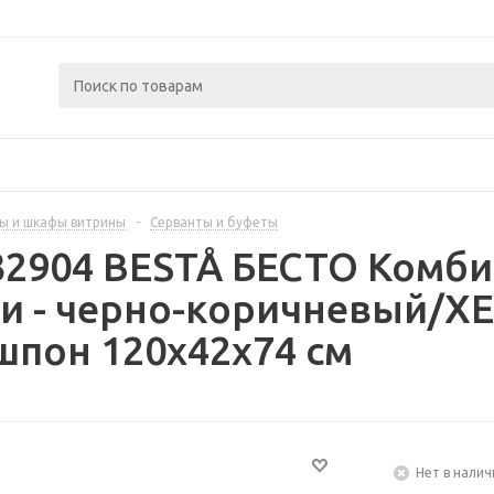
ы и шкафы витрины
-
Серванты и буфеты
32904 BESTÅ БЕСТО Комб
ми - черно-коричневый/
пон 120x42x74 см
Нет в налич