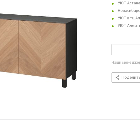
УЮТ Астан
Новосибирс
УЮТ в тц А
УЮТ Алмат
Наши менеджер
Поделит