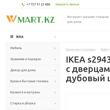
+7 727 31 22 666
Заказать звонок
Интернет магазин товаров
для дома
IKEA
Мебель
Хранение и порядок
-
Буфет
IKEA s294
Хранение и порядок
с дверца
Декор для дома
дубовый ш
Кухни и бытовая техника
Кровати и матрасы
Стирка и уборка