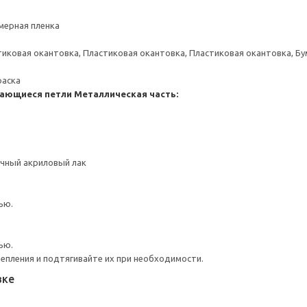
мерная пленка
тиковая окантовка, Пластиковая окантовка, Пластиковая окантовка, Б
раска
ающиеся петли
Металлическая часть:
чный акриловый лак
ью.
ью.
репления и подтягивайте их при необходимости.
вке