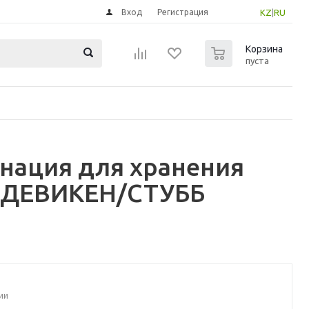
Вход
Регистрация
KZ
|
RU
0
Корзина
пуста
инация для хранения
ХЕДЕВИКЕН/СТУББ
ии