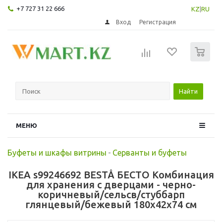
+7 727 31 22 666
KZ
|
RU
Вход
Регистрация
0
Найти
МЕНЮ
Буфеты и шкафы витрины
-
Серванты и буфеты
IKEA s99246692 BESTÅ БЕСТО Комбинация
для хранения с дверцами - черно-
коричневый/сельсв/стуббарп
глянцевый/бежевый 180x42x74 см