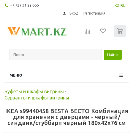
+7 727 31 22 666
KZ
|
RU
Вход
Регистрация
0
Найти
МЕНЮ
Буфеты и шкафы витрины
-
Серванты и шкафы-витрины
IKEA s99440458 BESTÅ БЕСТО Комбинация
для хранения с дверцами - черный/
синдвик/стуббарп черный 180x42x76 см