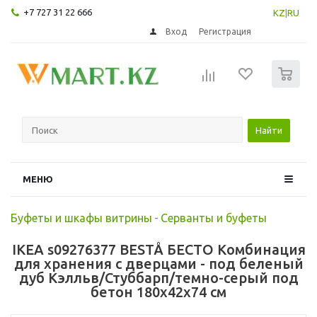
+7 727 31 22 666
KZ
|
RU
Вход
Регистрация
0
Найти
МЕНЮ
Буфеты и шкафы витрины
-
Серванты и буфеты
IKEA s09276377 BESTÅ БЕСТО Комбинация
для хранения с дверцами - под беленый
дуб Кэлльв/Стуббарп/темно-серый под
бетон 180x42x74 см