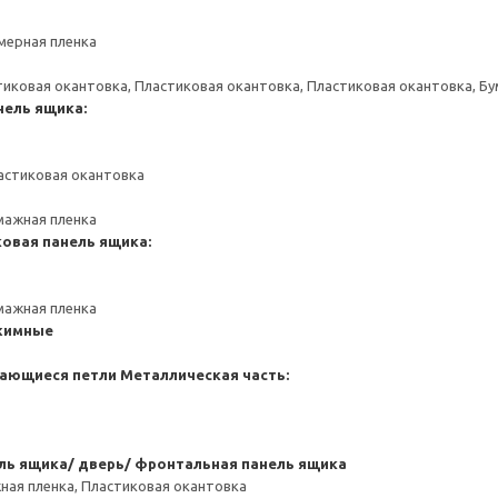
мерная пленка
тиковая окантовка, Пластиковая окантовка, Пластиковая окантовка, Б
нель ящика:
астиковая окантовка
мажная пленка
ковая панель ящика:
мажная пленка
жимные
ающиеся петли
Металлическая часть:
ь ящика/ дверь/ фронтальная панель ящика
ная пленка, Пластиковая окантовка