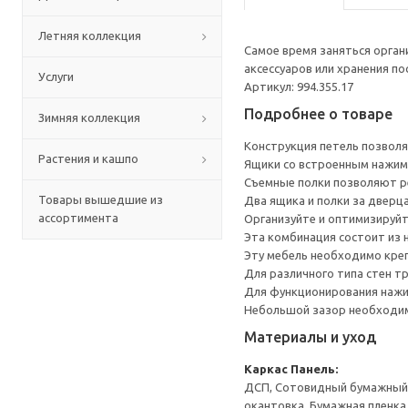
Летняя коллекция
Самое время заняться орга
аксессуаров или хранения по
Услуги
Артикул: 994.355.17
Подробнее о товаре
Зимняя коллекция
Конструкция петель позволя
Растения и кашпо
Ящики со встроенным нажим
Съемные полки позволяют р
Товары вышедшие из
Два ящика и полки за дверц
ассортимента
Организуйте и оптимизируйт
Эта комбинация состоит из 
Эту мебель необходимо креп
Для различного типа стен т
Для функционирования нажи
Небольшой зазор необходим 
Материалы и уход
Каркас
Панель:
ДСП, Сотовидный бумажный н
окантовка, Бумажная пленка