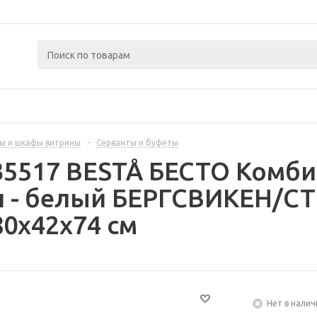
ы и шкафы витрины
-
Серванты и буфеты
35517 BESTÅ БЕСТО Комб
и - белый БЕРГСВИКЕН/С
0x42x74 см
Нет в налич