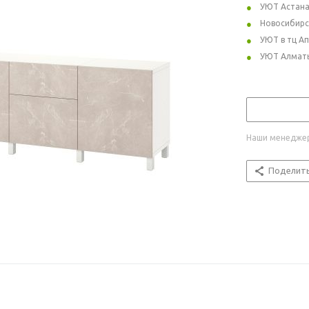
УЮТ Астан
Новосибирс
УЮТ в тц А
УЮТ Алмат
Наши менеджер
Поделит