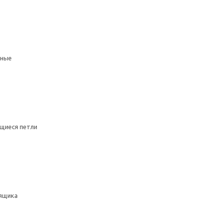
мные
щиеся петли
ящика