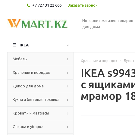
+7 727 31 22 666
Заказать звонок
Интернет магазин товаров
для дома
IKEA
Мебель
Хранение и порядок
-
Буфет
IKEA s994
Хранение и порядок
с ящикам
Декор для дома
мрамор 18
Кухни и бытовая техника
Кровати и матрасы
Стирка и уборка