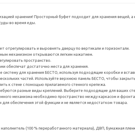
низацией хранения! Просторный буфет подходит для хранения вещей, 
суды во время еды.
ет отрегулировать и выровнять дверцу по вертикали и горизонтали.
ным механизмом открываются легким нажатием.
егулировать пространство.
ами обеспечат достаточно места для хранения.
е систему для хранения БЕСТО, используя подходящие коробки и встав
нескольких частей. Используйте верхнюю панель БЕСТО, чтобы закрыт
ить к стене с помощью прилагаемого стенного крепежа.
ребуются разные виды креплений. Выберите подходящие для ваших стен 
много механизма необходимо пространство между каркасом и фронта
для обеспечения этой функции и не является недостатком товара.
аполнитель (100 % переработанного материала), ДВП, Бумажная пленк