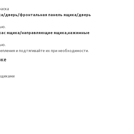
раска
ка/дверь/фронтальная панель ящика/дверь
ью.
кас ящика/направляющие ящика,нажимные
ью.
репления и подтягивайте их при необходимости.
вке
 ящиками