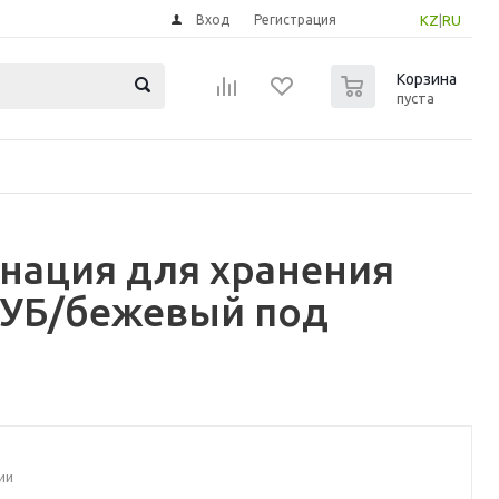
Вход
Регистрация
KZ
|
RU
0
Корзина
пуста
инация для хранения
ТУБ/бежевый под
ии