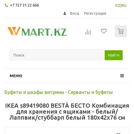
+7 727 31 22 666
KZ
|
RU
Вход
Регистрация
0
Найти
МЕНЮ
Буфеты и шкафы витрины
-
Серванты и буфеты
IKEA s89419080 BESTÅ БЕСТО Комбинация
для хранения с ящиками - белый/
Лаппвик/стуббарп белый 180x42x76 см