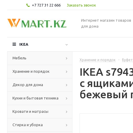
+7 727 31 22 666
Заказать звонок
Интернет магазин товаров
для дома
IKEA
Мебель
Хранение и порядок
-
Буфет
IKEA s794
Хранение и порядок
с ящиками
Декор для дома
бежевый п
Кухни и бытовая техника
Кровати и матрасы
Стирка и уборка