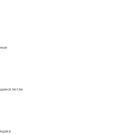
мные
щиеся петли
ящика