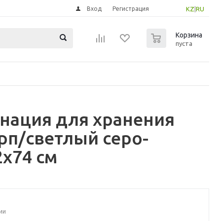
Вход
Регистрация
KZ
|
RU
0
Корзина
пуста
инация для хранения
рп/светлый серо-
x74 см
ии