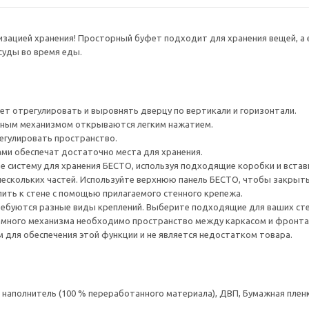
низацией хранения! Просторный буфет подходит для хранения вещей, 
суды во время еды.
ет отрегулировать и выровнять дверцу по вертикали и горизонтали.
ным механизмом открываются легким нажатием.
егулировать пространство.
ами обеспечат достаточно места для хранения.
е систему для хранения БЕСТО, используя подходящие коробки и встав
нескольких частей. Используйте верхнюю панель БЕСТО, чтобы закрыт
ить к стене с помощью прилагаемого стенного крепежа.
ребуются разные виды креплений. Выберите подходящие для ваших стен 
много механизма необходимо пространство между каркасом и фронта
для обеспечения этой функции и не является недостатком товара.
аполнитель (100 % переработанного материала), ДВП, Бумажная пленк