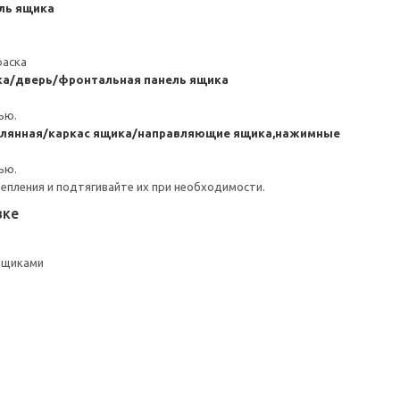
ль ящика
раска
ка/дверь/фронтальная панель ящика
ью.
клянная/каркас ящика/направляющие ящика,нажимные
ью.
репления и подтягивайте их при необходимости.
вке
 ящиками