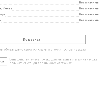
а
Нет в наличии
к, Лента
Нет в наличии
порт
Нет в наличии
ы
Нет в наличии
Под заказ
ы обязательно свяжутся с вами и уточнят условия заказа
Цена действительна только для интернет-магазина и может
ься
отличаться от цен в розничных магазинах