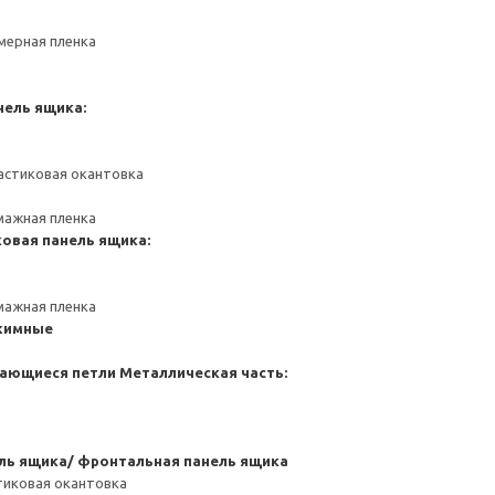
мерная пленка
нель ящика:
астиковая окантовка
мажная пленка
ковая панель ящика:
мажная пленка
жимные
ающиеся петли
Металлическая часть:
ль ящика/ фронтальная панель ящика
тиковая окантовка