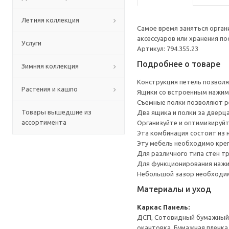
Летняя коллекция
Самое время заняться орга
аксессуаров или хранения по
Услуги
Артикул: 794.355.23
Подробнее о товаре
Зимняя коллекция
Конструкция петель позволя
Растения и кашпо
Ящики со встроенным нажим
Съемные полки позволяют р
Товары вышедшие из
Два ящика и полки за дверц
ассортимента
Организуйте и оптимизируйт
Эта комбинация состоит из 
Эту мебель необходимо креп
Для различного типа стен т
Для функционирования нажи
Небольшой зазор необходим 
Материалы и уход
Каркас
Панель:
ДСП, Сотовидный бумажный н
окантовка, Бумажная пленка