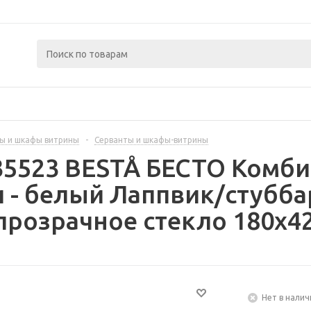
ы и шкафы витрины
-
Серванты и шкафы-витрины
35523 BESTÅ БЕСТО Комб
 - белый Лаппвик/стубба
розрачное стекло 180x42
Нет в налич