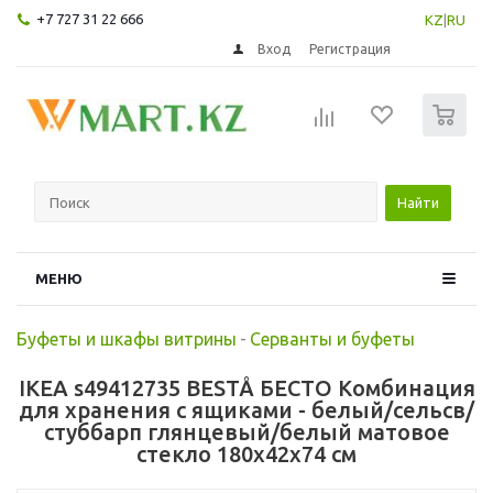
+7 727 31 22 666
KZ
|
RU
Вход
Регистрация
0
Найти
МЕНЮ
Буфеты и шкафы витрины
-
Серванты и буфеты
IKEA s49412735 BESTÅ БЕСТО Комбинация
для хранения с ящиками - белый/сельсв/
стуббарп глянцевый/белый матовое
стекло 180x42x74 см