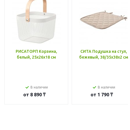
РИСАТОРП Корзина,
СИТА Подушка на стул,
белый, 25x26x18 см
бежевый, 38/35x38x2 см
В наличии
В наличии
от
8 890 ₸
от
1 790 ₸