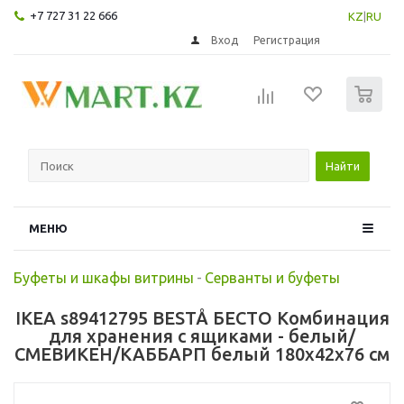
+7 727 31 22 666
KZ
|
RU
Вход
Регистрация
0
Найти
МЕНЮ
Буфеты и шкафы витрины
-
Серванты и буфеты
IKEA s89412795 BESTÅ БЕСТО Комбинация
для хранения с ящиками - белый/
СМЕВИКЕН/КАББАРП белый 180x42x76 см