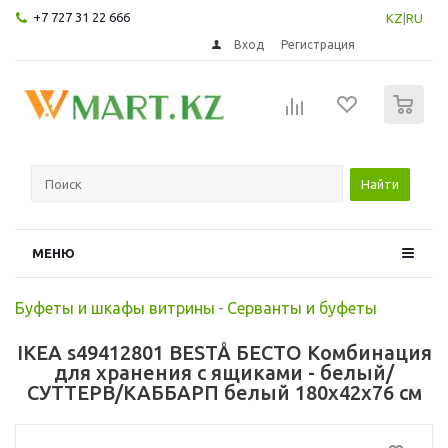
+7 727 31 22 666
KZ
|
RU
Вход
Регистрация
0
Найти
МЕНЮ
Буфеты и шкафы витрины
-
Серванты и буфеты
IKEA s49412801 BESTÅ БЕСТО Комбинация
для хранения с ящиками - белый/
СУТТЕРВ/КАББАРП белый 180x42x76 см