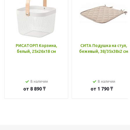
РИСАТОРП Корзина,
СИТА Подушка на стул,
белый, 25x26x18 см
бежевый, 38/35x38x2 см
В наличии
В наличии
от
8 890 ₸
от
1 790 ₸