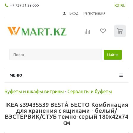
+7 727 31 22 666
KZ
|
RU
Вход
Регистрация
0
Найти
МЕНЮ
Буфеты и шкафы витрины
-
Серванты и буфеты
IKEA s39435539 BESTÅ БЕСТО Комбинация
для хранения с ящиками - белый/
ВЭСТЕРВИК/СТУБ темно-серый 180x42x74
см