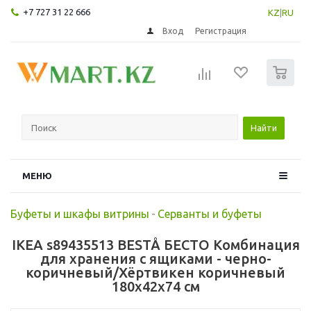
+7 727 31 22 666
KZ
|
RU
Вход
Регистрация
0
Найти
МЕНЮ
Буфеты и шкафы витрины
-
Серванты и буфеты
IKEA s89435513 BESTÅ БЕСТО Комбинация
для хранения с ящиками - черно-
коричневый/Хёртвикен коричневый
180x42x74 см