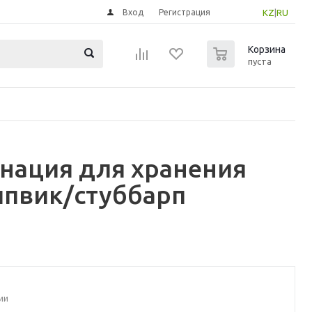
Вход
Регистрация
KZ
|
RU
0
Корзина
пуста
инация для хранения
ппвик/стуббарп
ии