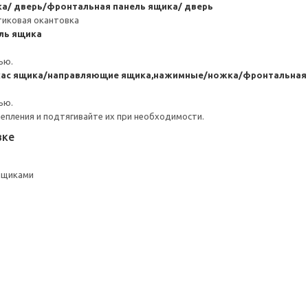
а/ дверь/фронтальная панель ящика/ дверь
тиковая окантовка
ль ящика
ью.
кас ящика/направляющие ящика,нажимные/ножка/фронтальная 
ью.
репления и подтягивайте их при необходимости.
вке
 ящиками