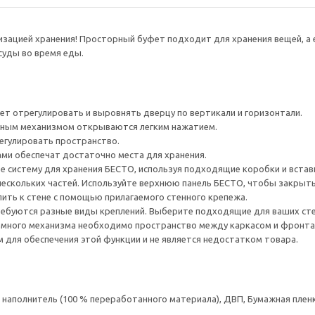
низацией хранения! Просторный буфет подходит для хранения вещей, 
суды во время еды.
ет отрегулировать и выровнять дверцу по вертикали и горизонтали.
ным механизмом открываются легким нажатием.
егулировать пространство.
ами обеспечат достаточно места для хранения.
е систему для хранения БЕСТО, используя подходящие коробки и встав
нескольких частей. Используйте верхнюю панель БЕСТО, чтобы закрыт
ить к стене с помощью прилагаемого стенного крепежа.
ребуются разные виды креплений. Выберите подходящие для ваших стен 
много механизма необходимо пространство между каркасом и фронта
для обеспечения этой функции и не является недостатком товара.
аполнитель (100 % переработанного материала), ДВП, Бумажная пленк