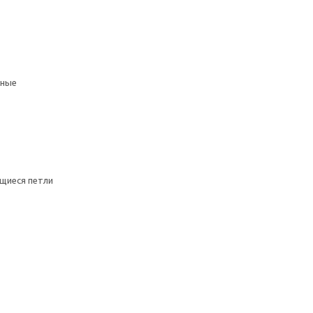
мные
щиеся петли