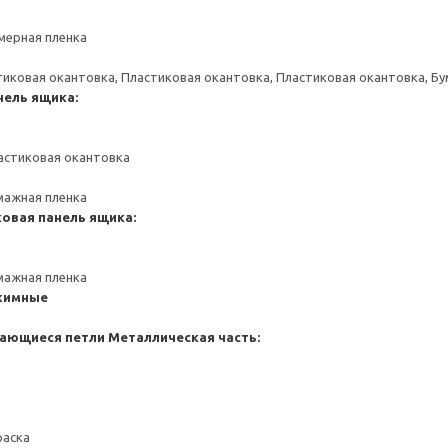
мерная пленка
тиковая окантовка, Пластиковая окантовка, Пластиковая окантовка, Б
нель ящика:
астиковая окантовка
мажная пленка
ковая панель ящика:
мажная пленка
жимные
ающиеся петли
Металлическая часть:
раска