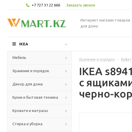
+7 727 31 22 666
Заказать звонок
Интернет магазин товаров
для дома
IKEA
Мебель
Хранение и порядок
-
Буфет
IKEA s894
Хранение и порядок
с ящиками
Декор для дома
черно-кор
Кухни и бытовая техника
Кровати и матрасы
Стирка и уборка