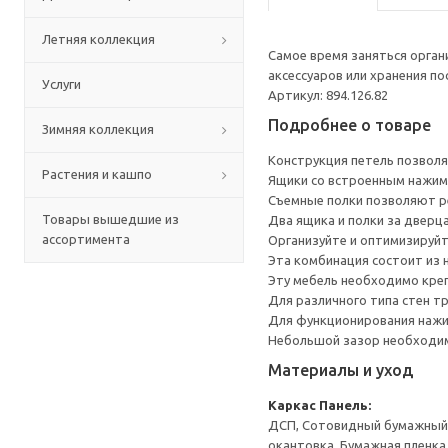
Летняя коллекция
Самое время заняться орга
аксессуаров или хранения по
Услуги
Артикул: 894.126.82
Подробнее о товаре
Зимняя коллекция
Конструкция петель позволя
Растения и кашпо
Ящики со встроенным нажим
Съемные полки позволяют р
Товары вышедшие из
Два ящика и полки за дверц
ассортимента
Организуйте и оптимизируйт
Эта комбинация состоит из 
Эту мебель необходимо креп
Для различного типа стен т
Для функционирования нажи
Небольшой зазор необходим 
Материалы и уход
Каркас
Панель:
ДСП, Сотовидный бумажный н
окантовка, Бумажная пленка