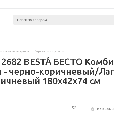
ы и шкафы витрины
-
Серванты и буфеты
12682 BESTÅ БЕСТО Комб
 - черно-коричневый/Ла
ичневый 180x42x74 см
Нет в налич