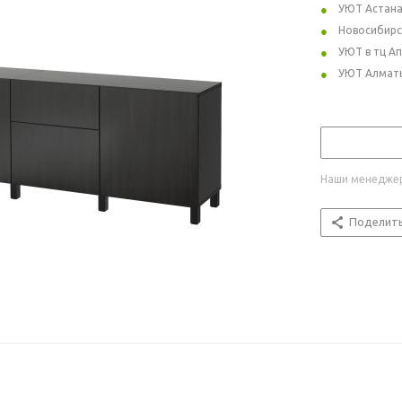
УЮТ Астан
Новосибирс
УЮТ в тц А
УЮТ Алмат
Наши менеджер
Поделит