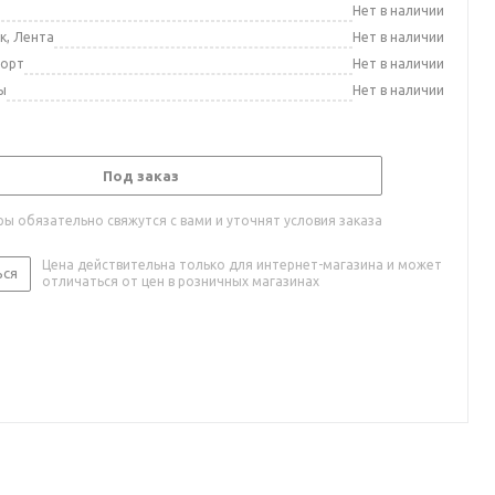
а
Нет в наличии
к, Лента
Нет в наличии
порт
Нет в наличии
ы
Нет в наличии
Под заказ
ы обязательно свяжутся с вами и уточнят условия заказа
Цена действительна только для интернет-магазина и может
ься
отличаться от цен в розничных магазинах