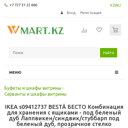
+7 727 31 22 666
KZ
|
RU
Вход
Регистрация
0
Найти
МЕНЮ
Буфеты и шкафы витрины
-
Серванты и шкафы-витрины
IKEA s09412737 BESTÅ БЕСТО Комбинация
для хранения с ящиками - под беленый
дуб Лаппвикен/синдвик/стуббарп под
беленый дуб, прозрачное стелко