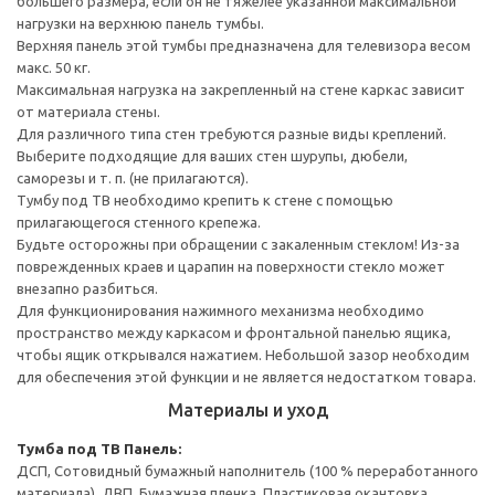
большего размера, если он не тяжелее указанной максимальной
нагрузки на верхнюю панель тумбы.
Верхняя панель этой тумбы предназначена для телевизора весом
макс. 50 кг.
Максимальная нагрузка на закрепленный на стене каркас зависит
от материала стены.
Для различного типа стен требуются разные виды креплений.
Выберите подходящие для ваших стен шурупы, дюбели,
саморезы и т. п. (не прилагаются).
Тумбу под ТВ необходимо крепить к стене с помощью
прилагающегося стенного крепежа.
Будьте осторожны при обращении с закаленным стеклом! Из-за
поврежденных краев и царапин на поверхности стекло может
внезапно разбиться.
Для функционирования нажимного механизма необходимо
пространство между каркасом и фронтальной панелью ящика,
чтобы ящик открывался нажатием. Небольшой зазор необходим
для обеспечения этой функции и не является недостатком товара.
Материалы и уход
Тумба под ТВ
Панель:
ДСП, Сотовидный бумажный наполнитель (100 % переработанного
материала), ДВП, Бумажная пленка, Пластиковая окантовка,