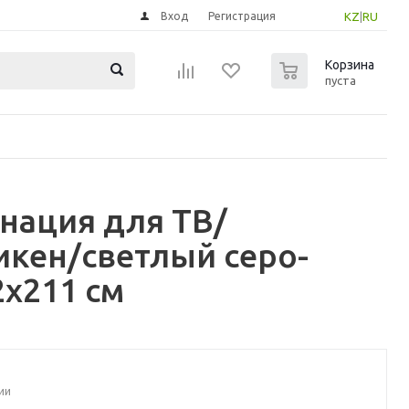
Вход
Регистрация
KZ
|
RU
0
Корзина
пуста
нация для ТВ/
икен/светлый серо-
x211 см
ии