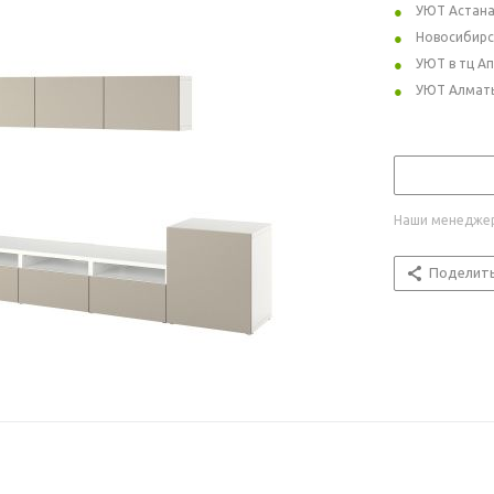
УЮТ Астан
Новосибирс
УЮТ в тц А
УЮТ Алмат
Наши менеджер
Поделит