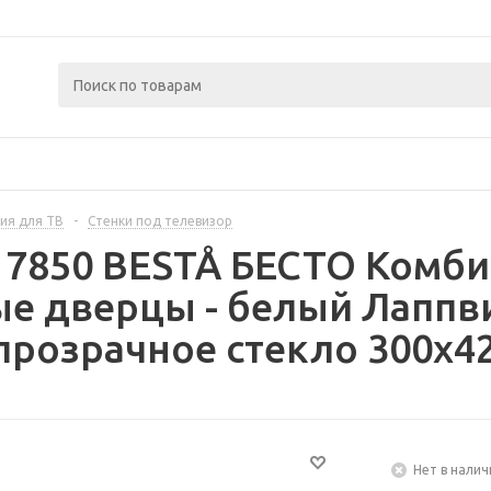
ия для ТВ
-
Стенки под телевизор
17850 BESTÅ БЕСТО Комби
е дверцы - белый Лаппв
розрачное стекло 300x42
Нет в налич