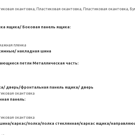
тиковая окантовка, Пластиковая окантовка, Пластиковая окантовка, Б
нка ящика/ Боковая панель ящика:
мажная пленка
имные/ накладная шина
ающиеся петли
Металлическая часть:
а/ дверь/фронтальная панель ящика/ дверь
тиковая окантовка
нная панель:
тиковая окантовка
 шина/каркас/полка/полка стеклянная/каркас ящика/направля