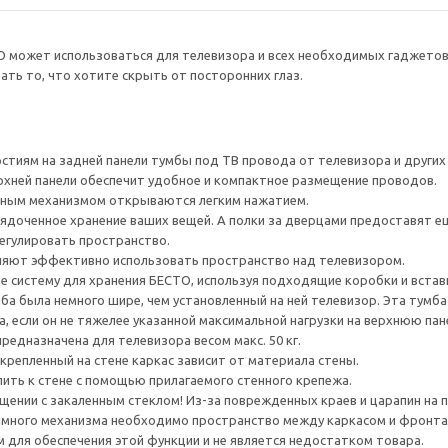
О может использоваться для телевизора и всех необходимых гаджето
ть то, что хотите скрыть от посторонних глаз.
тиям на задней панели тумбы под ТВ провода от телевизора и других ус
рхней панели обеспечит удобное и компактное размещение проводов.
ным механизмом открываются легким нажатием.
ядоченное хранение ваших вещей. А полки за дверцами предоставят е
егулировать пространство.
яют эффективно использовать пространство над телевизором.
е систему для хранения БЕСТО, используя подходящие коробки и встав
а была немного шире, чем установленный на ней телевизор. Эта тумб
, если он не тяжелее указанной максимальной нагрузки на верхнюю пан
редназначена для телевизора весом макс. 50 кг.
крепленный на стене каркас зависит от материала стены.
ить к стене с помощью прилагаемого стенного крепежа.
ении с закаленным стеклом! Из-за поврежденных краев и царапин на 
много механизма необходимо пространство между каркасом и фронта
для обеспечения этой функции и не является недостатком товара.