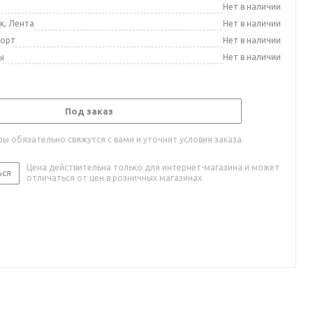
а
Нет в наличии
к, Лента
Нет в наличии
порт
Нет в наличии
ы
Нет в наличии
Под заказ
ы обязательно свяжутся с вами и уточнят условия заказа
Цена действительна только для интернет-магазина и может
ься
отличаться от цен в розничных магазинах