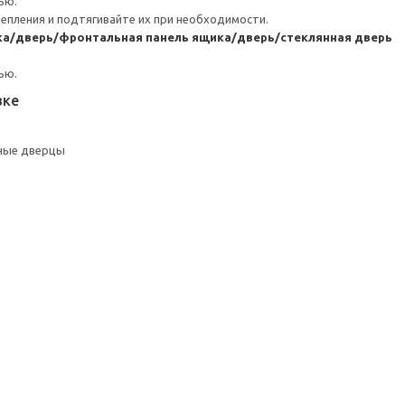
ью.
репления и подтягивайте их при необходимости.
ка/дверь/фронтальная панель ящика/дверь/стеклянная дверь
ью.
вке
ные дверцы