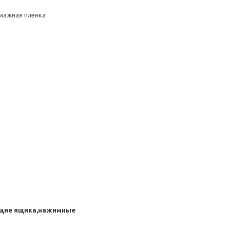
умажная пленка
ющие ящика,нажимные