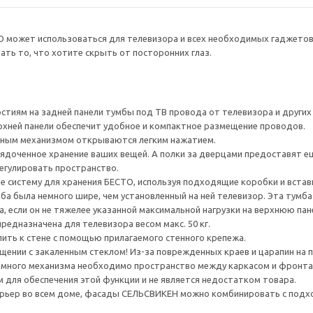
О может использоваться для телевизора и всех необходимых гаджето
ть то, что хотите скрыть от посторонних глаз.
тиям на задней панели тумбы под ТВ провода от телевизора и других ус
рхней панели обеспечит удобное и компактное размещение проводов.
ным механизмом открываются легким нажатием.
ядоченное хранение ваших вещей. А полки за дверцами предоставят е
егулировать пространство.
е систему для хранения БЕСТО, используя подходящие коробки и встав
а была немного шире, чем установленный на ней телевизор. Эта тумб
, если он не тяжелее указанной максимальной нагрузки на верхнюю пан
редназначена для телевизора весом макс. 50 кг.
ить к стене с помощью прилагаемого стенного крепежа.
ении с закаленным стеклом! Из-за поврежденных краев и царапин на 
много механизма необходимо пространство между каркасом и фронта
для обеспечения этой функции и не является недостатком товара.
рьер во всем доме, фасады СЕЛЬСВИКЕН можно комбинировать с под