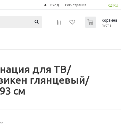
Вход
Регистрация
KZ
|
RU
0
Корзина
пуста
нация для ТВ/
викен глянцевый/
93 см
ии