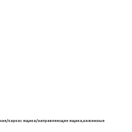
янная/каркас ящика/направляющие ящика,нажимные