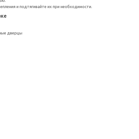
ью.
репления и подтягивайте их при необходимости.
вке
ные дверцы