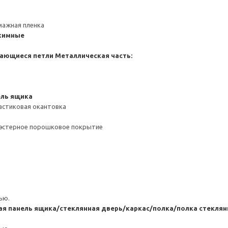
мажная пленка
жимные
ающиеся петли
Металлическая часть:
ель ящика
астиковая окантовка
иэстерное порошковое покрытие
ью.
ая панель ящика/стеклянная дверь/каркас/полка/полка стекл