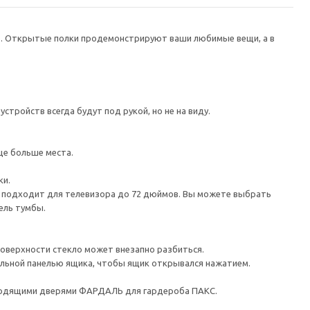
в. Открытые полки продемонстрируют ваши любимые вещи, а в
тройств всегда будут под рукой, но не на виду.
ще больше места.
ки.
а подходит для телевизора до 72 дюймов. Вы можете выбрать
ель тумбы.
поверхности стекло может внезапно разбиться.
льной панелью ящика, чтобы ящик открывался нажатием.
ходящими дверями ФАРДАЛЬ для гардероба ПАКС.