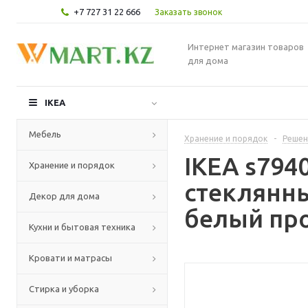
+7 727 31 22 666
Заказать звонок
Интернет магазин товаров
для дома
IKEA
Мебель
Хранение и порядок
-
Решен
IKEA s794
Хранение и порядок
стеклянн
Декор для дома
белый про
Кухни и бытовая техника
Кровати и матрасы
Стирка и уборка