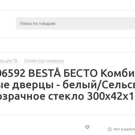
ия для ТВ
-
Стенки под телевизор
06592 BESTÅ БЕСТО Комби
ые дверцы - белый/Сельс
зрачное стекло 300x42x1
Нет в налич