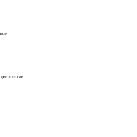
мные
щиеся петли