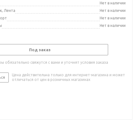
а
Нет в наличии
к, Лента
Нет в наличии
порт
Нет в наличии
ы
Нет в наличии
Под заказ
ы обязательно свяжутся с вами и уточнят условия заказа
Цена действительна только для интернет-магазина и может
ься
отличаться от цен в розничных магазинах