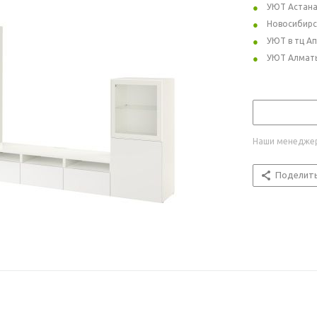
УЮТ Астан
Новосибирс
УЮТ в тц А
УЮТ Алмат
Наши менеджер
Поделит