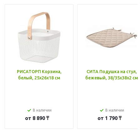
РИСАТОРП Корзина,
СИТА Подушка на стул,
белый, 25x26x18 см
бежевый, 38/35x38x2 см
В наличии
В наличии
от
8 890 ₸
от
1 790 ₸