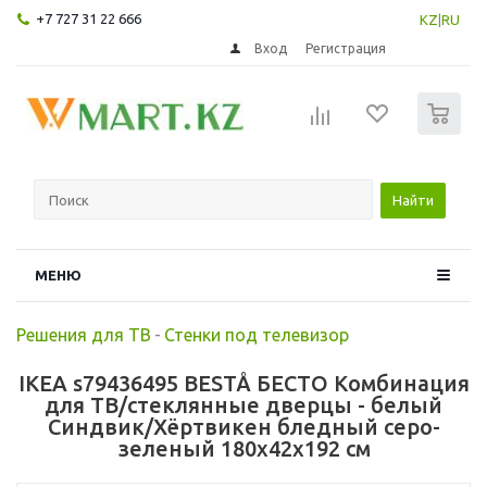
+7 727 31 22 666
KZ
|
RU
Вход
Регистрация
0
Найти
МЕНЮ
Решения для ТВ
-
Стенки под телевизор
IKEA s79436495 BESTÅ БЕСТО Комбинация
для ТВ/стеклянные дверцы - белый
Синдвик/Хёртвикен бледный серо-
зеленый 180x42x192 см