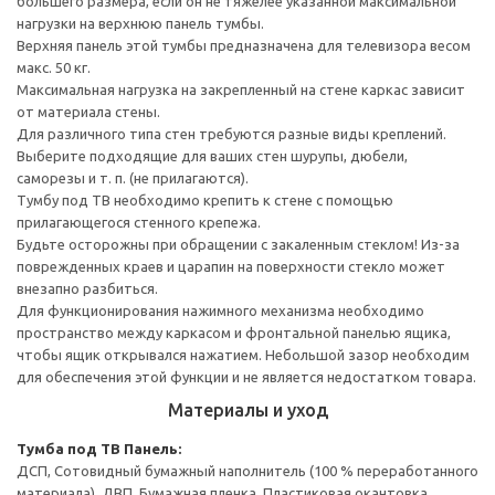
большего размера, если он не тяжелее указанной максимальной
нагрузки на верхнюю панель тумбы.
Верхняя панель этой тумбы предназначена для телевизора весом
макс. 50 кг.
Максимальная нагрузка на закрепленный на стене каркас зависит
от материала стены.
Для различного типа стен требуются разные виды креплений.
Выберите подходящие для ваших стен шурупы, дюбели,
саморезы и т. п. (не прилагаются).
Тумбу под ТВ необходимо крепить к стене с помощью
прилагающегося стенного крепежа.
Будьте осторожны при обращении с закаленным стеклом! Из-за
поврежденных краев и царапин на поверхности стекло может
внезапно разбиться.
Для функционирования нажимного механизма необходимо
пространство между каркасом и фронтальной панелью ящика,
чтобы ящик открывался нажатием. Небольшой зазор необходим
для обеспечения этой функции и не является недостатком товара.
Материалы и уход
Тумба под ТВ
Панель:
ДСП, Сотовидный бумажный наполнитель (100 % переработанного
материала), ДВП, Бумажная пленка, Пластиковая окантовка,