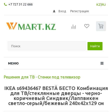
+7 727 31 22 666
KZ
|
RU
Вход
Регистрация
0
Найти
МЕНЮ
Решения для ТВ
-
Стенки под телевизор
IKEA s69436467 BESTÅ БЕСТО Комбинация
для ТВ/стеклянные дверцы - черно-
коричневый Синдвик/Лаппвикен
светло-серый/бежевый 240x42x129 см