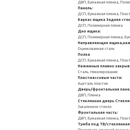
ДВП, Бумажная пленка, Поли
Панель:
ДСП, Бумажная пленка, Плас
Каркас ящика
Задняя сте
ДСП, Полимерная пленка
Дно ящика:
ДСП, Полимерная пленка, Бу
Направляющие ящика,наж
Оцинкованная сталь
Полка
ДСП, Бумажная пленка, Плас
Нажимные плавно закрыв
Сталь, Никелирование
Пластмассовые части:
Ацеталь пластик
Дверь/фронтальная пане
ДВП, Пленка
Стеклянная дверь
Стекля
Закаленное стекло
Фронтальная часть:
ДВП, Бумажная пленка, Плас
Тумба под ТВ/стеклянна
Протирать влажной тканью.