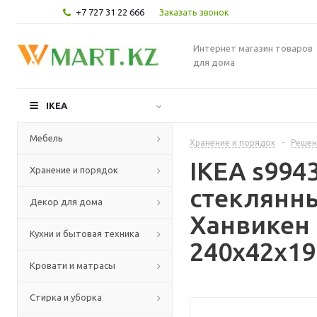
+7 727 31 22 666
Заказать звонок
Интернет магазин товаров
для дома
IKEA
Мебель
Хранение и порядок
-
Решен
IKEA s994
Хранение и порядок
стеклянны
Декор для дома
Ханвикен 
Кухни и бытовая техника
240x42x19
Кровати и матрасы
Стирка и уборка