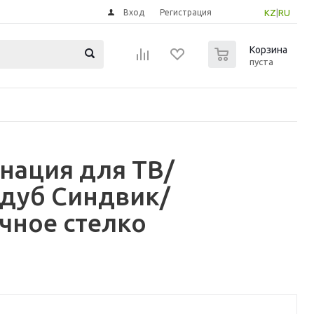
Вход
Регистрация
KZ
|
RU
0
Корзина
пуста
нация для ТВ/
 дуб Синдвик/
чное стелко