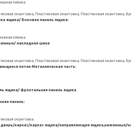
мерная пленка
тиковая окантовка, Пластиковая окантовка, Пластиковая окантовка, Б
нка ящика/ Боковая панель ящика:
мажная пленка
имные/ накладная шина
тиковая окантовка, Пластиковая окантовка, Пластиковая окантовка, Б
ающиеся петли
Металлическая часть:
ль ящика/ фронтальная панель ящика
нная панель:
тиковая окантовка
я дверь/каркас/каркас ящика/направляющие ящика,нажимные/н