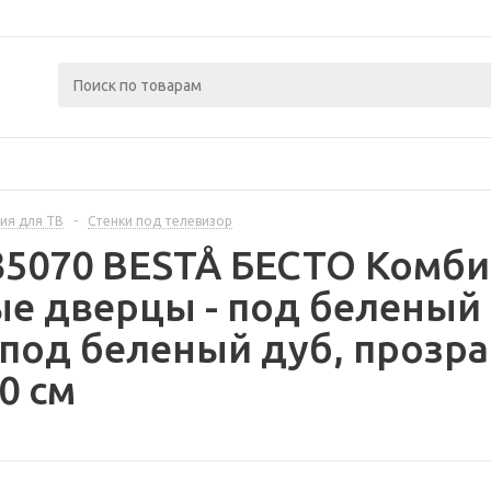
ия для ТВ
-
Стенки под телевизор
35070 BESTÅ БЕСТО Комби
е дверцы - под беленый
под беленый дуб, прозра
0 см