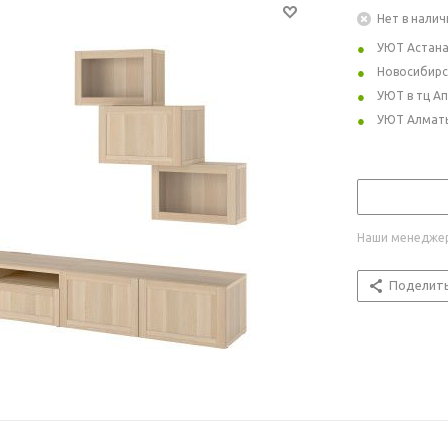
Нет в налич
УЮТ Астан
Новосибирс
УЮТ в тц А
УЮТ Алмат
Наши менеджер
Поделит