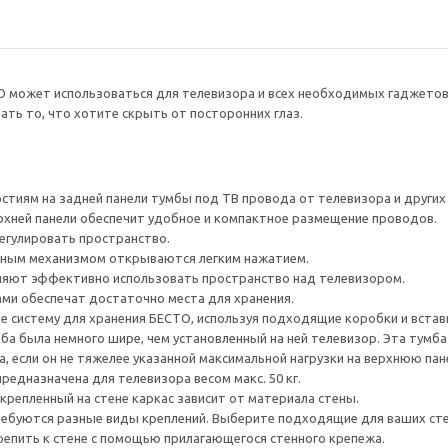
О может использоваться для телевизора и всех необходимых гаджето
ть то, что хотите скрыть от посторонних глаз.
тиям на задней панели тумбы под ТВ провода от телевизора и других ус
рхней панели обеспечит удобное и компактное размещение проводов.
егулировать пространство.
ным механизмом открываются легким нажатием.
яют эффективно использовать пространство над телевизором.
ами обеспечат достаточно места для хранения.
е систему для хранения БЕСТО, используя подходящие коробки и встав
а была немного шире, чем установленный на ней телевизор. Эта тумб
, если он не тяжелее указанной максимальной нагрузки на верхнюю пан
редназначена для телевизора весом макс. 50 кг.
крепленный на стене каркас зависит от материала стены.
ребуются разные виды креплений. Выберите подходящие для ваших стен 
епить к стене с помощью прилагающегося стенного крепежа.