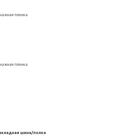
умажная пленка
умажная пленка
акладная шина/полка