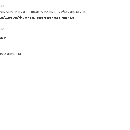
ью.
репления и подтягивайте их при необходимости.
ка/дверь/фронтальная панель ящика
ью.
вке
ные дверцы