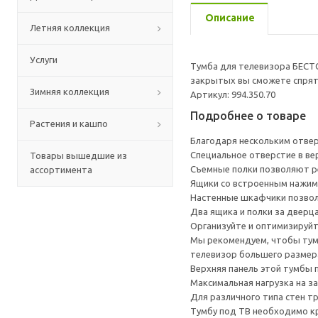
Описание
Летняя коллекция
Услуги
Тумба для телевизора БЕСТ
закрытых вы сможете спрята
Зимняя коллекция
Артикул: 994.350.70
Подробнее о товаре
Растения и кашпо
Благодаря нескольким отверс
Специальное отверстие в ве
Товары вышедшие из
Съемные полки позволяют р
ассортимента
Ящики со встроенным нажим
Настенные шкафчики позвол
Два ящика и полки за дверц
Организуйте и оптимизируйт
Мы рекомендуем, чтобы тумб
телевизор большего размера
Верхняя панель этой тумбы п
Максимальная нагрузка на за
Для различного типа стен т
Тумбу под ТВ необходимо кр