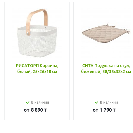
РИСАТОРП Корзина,
СИТА Подушка на стул,
белый, 25x26x18 см
бежевый, 38/35x38x2 см
В наличии
В наличии
от
8 890 ₸
от
1 790 ₸