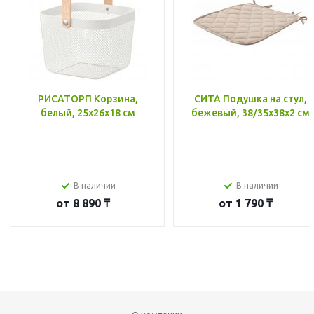
РИСАТОРП Корзина,
СИТА Подушка на стул,
белый, 25x26x18 см
бежевый, 38/35x38x2 см
В наличии
В наличии
от
8 890 ₸
от
1 790 ₸