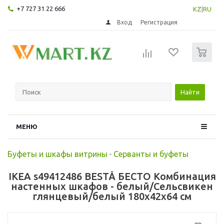
+7 727 31 22 666
KZ
|
RU
Вход
Регистрация
0
Найти
МЕНЮ
Буфеты и шкафы витрины
-
Серванты и буфеты
IKEA s49412486 BESTÅ БЕСТО Комбинация
настенных шкафов - белый/Сельсвикен
глянцевый/белый 180x42x64 см