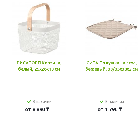
РИСАТОРП Корзина,
СИТА Подушка на стул,
белый, 25x26x18 см
бежевый, 38/35x38x2 см
В наличии
В наличии
от
8 890 ₸
от
1 790 ₸