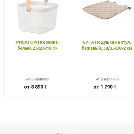
РИСАТОРП Корзина,
СИТА Подушка на стул,
белый, 25x26x18 см
бежевый, 38/35x38x2 см
В наличии
В наличии
от
8 890 ₸
от
1 790 ₸