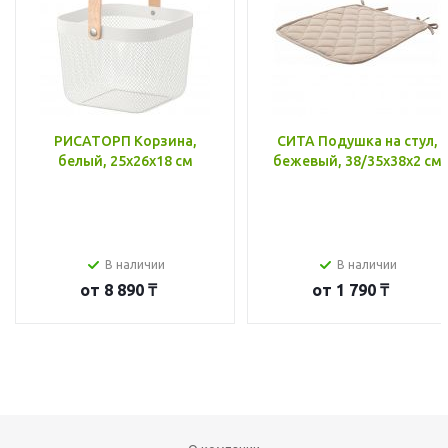
РИСАТОРП Корзина,
СИТА Подушка на стул,
белый, 25x26x18 см
бежевый, 38/35x38x2 см
В наличии
В наличии
от
8 890 ₸
от
1 790 ₸