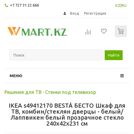
+7 727 31 22 666
KZ
|
RU
Вход
Регистрация
0
Найти
МЕНЮ
Решения для ТВ
-
Стенки под телевизор
IKEA s49412170 BESTÅ БЕСТО Шкаф для
ТВ, комбин/стеклян дверцы - белый/
Лаппвикен белый прозрачное стекло
240x42x231 см