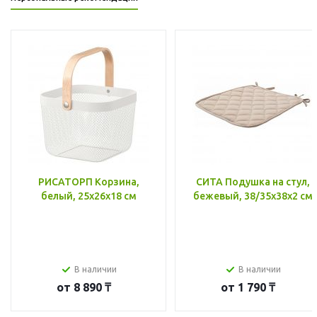
РИСАТОРП Корзина,
СИТА Подушка на стул,
белый, 25x26x18 см
бежевый, 38/35x38x2 см
В наличии
В наличии
от
8 890 ₸
от
1 790 ₸