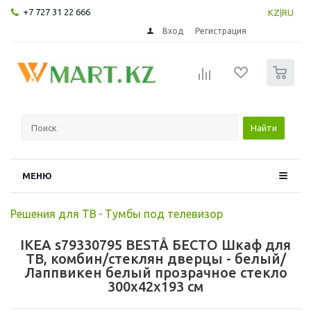
+7 727 31 22 666
KZ
|
RU
Вход
Регистрация
0
Найти
МЕНЮ
Решения для ТВ
-
Тумбы под телевизор
IKEA s79330795 BESTÅ БЕСТО Шкаф для
ТВ, комбин/стеклян дверцы - белый/
Лаппвикен белый прозрачное стекло
300x42x193 см