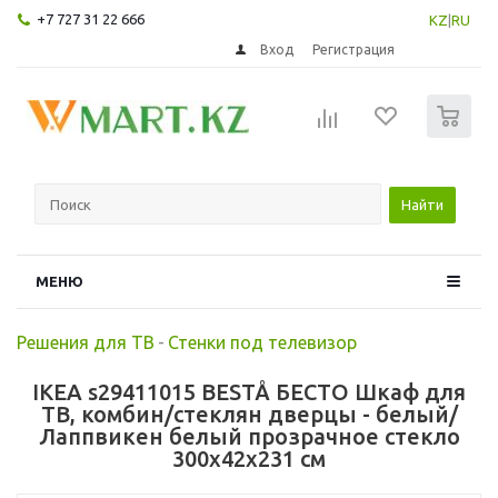
+7 727 31 22 666
KZ
|
RU
Вход
Регистрация
0
Найти
МЕНЮ
Решения для ТВ
-
Стенки под телевизор
IKEA s29411015 BESTÅ БЕСТО Шкаф для
ТВ, комбин/стеклян дверцы - белый/
Лаппвикен белый прозрачное стекло
300x42x231 см