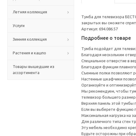
Летняя коллекция
Тумба для телевизора БЕСТ
закрытых вы сможете спрята
Услуги
Артикул: 694.086.57
Подробнее о товаре
Зимняя коллекция
Тумба подойдет для телеви
Растения и кашпо
Благодаря нескольким отверс
Специальное отверстие в ве
Товары вышедшие из
Благодаря функции плавного
ассортимента
Съемные полки позволяют р
Настенные шкафчики позвол
Организуйте и оптимизируйт
Мы рекомендуем, чтобы тумб
телевизор большего размера
Верхняя панель этой тумбы п
Если вы выберете функцию 
Максимальная нагрузка на за
Для различного типа стен т
Эту мебель необходимо креп
Будьте осторожны при обращ