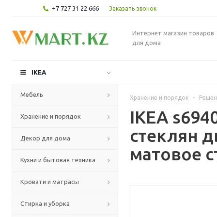
+7 727 31 22 666
Заказать звонок
Интернет магазин товаров
для дома
IKEA
Мебель
Хранение и порядок
-
Решен
IKEA s694
Хранение и порядок
стеклян 
Декор для дома
матовое с
Кухни и бытовая техника
Кровати и матрасы
Стирка и уборка