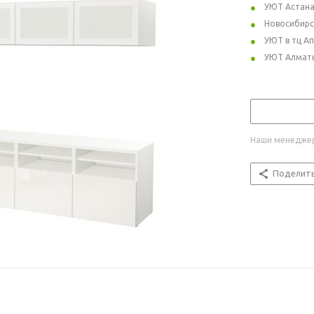
УЮТ Астан
Новосибирс
УЮТ в тц А
УЮТ Алмат
Наши менеджер
Поделит