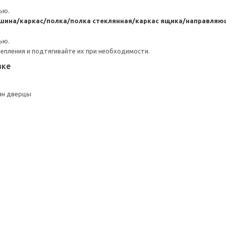
ью.
шина/каркас/полка/полка стеклянная/каркас ящика/направляющ
ью.
репления и подтягивайте их при необходимости.
вке
ян дверцы