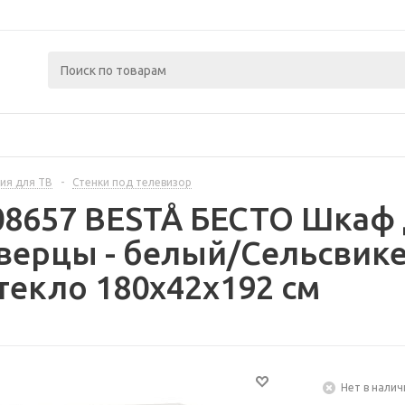
ия для ТВ
-
Стенки под телевизор
08657 BESTÅ БЕСТО Шкаф 
дверцы - белый/Сельсвик
текло 180x42x192 см
Нет в налич