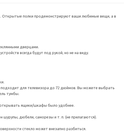
в. Открытые полки продемонстрируют ваши любимые вещи, а в
еклянными дверцами.
тройств всегда будут под рукой, но не на виду.
ки.
а подходит для телевизора до 72 дюймов. Вы можете выбрать
ель тумбы.
ы открывать ящики/шкафы было удобнее.
шурупы, дюбели, саморезы и т. п. (не прилагаются).
поверхности стекло может внезапно разбиться.