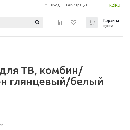
Вход
Регистрация
KZ
|
RU
0
Корзина
пуста
для ТВ, комбин/
ен глянцевый/белый
ии