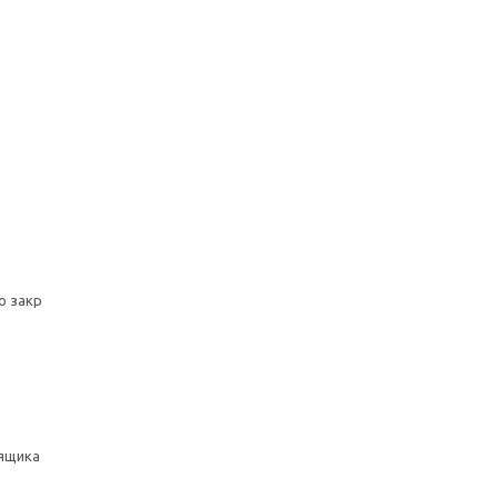
о закр
ящика