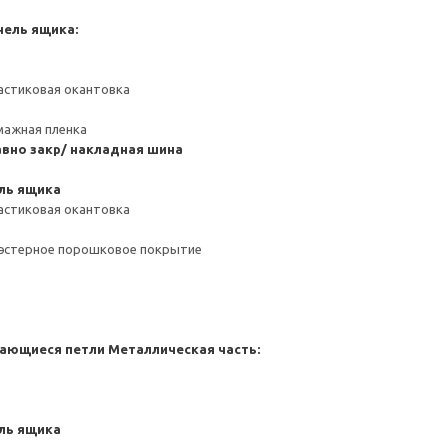
нель ящика:
астиковая окантовка
мажная пленка
вно закр/ накладная шина
ль ящика
астиковая окантовка
иэстерное порошковое покрытие
ающиеся петли
Металлическая часть:
ль ящика