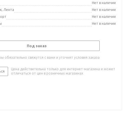
а
Нет в наличии
к, Лента
Нет в наличии
порт
Нет в наличии
ы
Нет в наличии
Под заказ
ы обязательно свяжутся с вами и уточнят условия заказа
Цена действительна только для интернет-магазина и может
ься
отличаться от цен в розничных магазинах