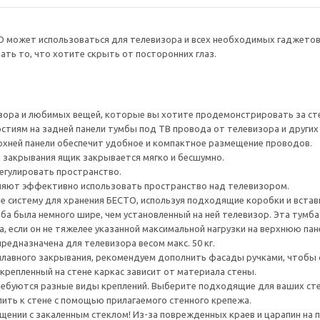
О может использоваться для телевизора и всех необходимых гаджето
ть то, что хотите скрыть от посторонних глаз.
зора и любимых вещей, которые вы хотите продемонстрировать за ст
тиям на задней панели тумбы под ТВ провода от телевизора и других ус
рхней панели обеспечит удобное и компактное размещение проводов.
 закрывания ящик закрывается мягко и бесшумно.
егулировать пространство.
яют эффективно использовать пространство над телевизором.
е систему для хранения БЕСТО, используя подходящие коробки и встав
а была немного шире, чем установленный на ней телевизор. Эта тумб
, если он не тяжелее указанной максимальной нагрузки на верхнюю пан
редназначена для телевизора весом макс. 50 кг.
плавного закрывания, рекомендуем дополнить фасады ручками, чтоб
крепленный на стене каркас зависит от материала стены.
ребуются разные виды креплений. Выберите подходящие для ваших стен 
ить к стене с помощью прилагаемого стенного крепежа.
ении с закаленным стеклом! Из-за поврежденных краев и царапин на 