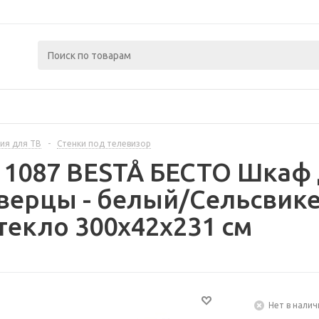
ия для ТВ
-
Стенки под телевизор
11087 BESTÅ БЕСТО Шкаф 
дверцы - белый/Сельсвик
текло 300x42x231 см
Нет в налич