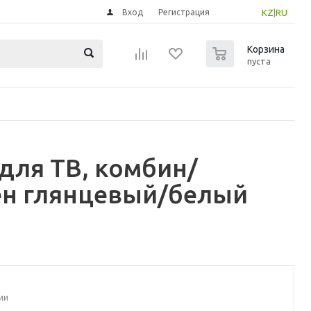
Вход
Регистрация
KZ
|
RU
0
Корзина
пуста
для ТВ, комбин/
ен глянцевый/белый
ии