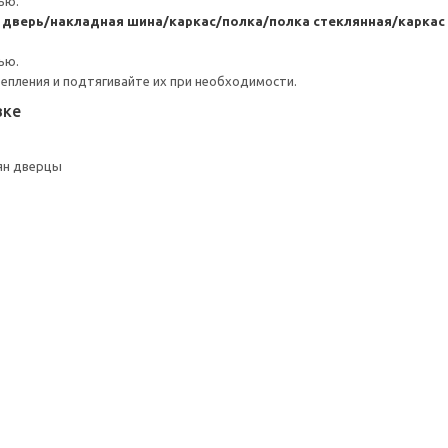
ью.
я дверь/накладная шина/каркас/полка/полка стеклянная/карк
ью.
репления и подтягивайте их при необходимости.
вке
ян дверцы