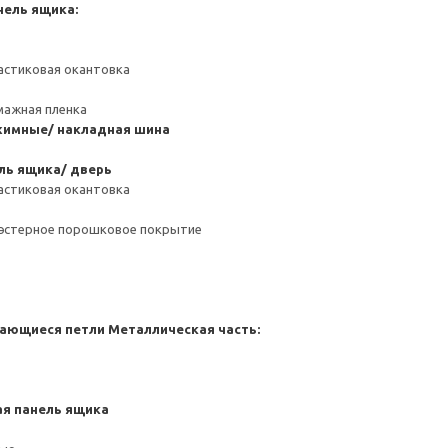
нель ящика:
астиковая окантовка
мажная пленка
имные/ накладная шина
ль ящика/ дверь
астиковая окантовка
иэстерное порошковое покрытие
ающиеся петли
Металлическая часть:
я панель ящика