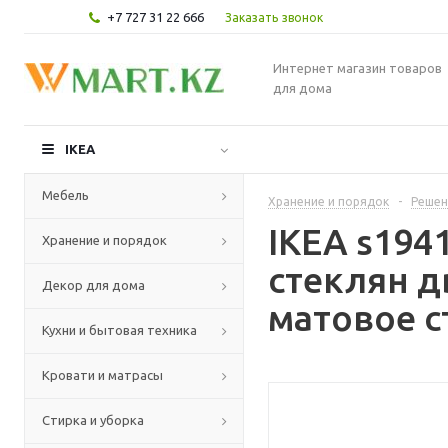
+7 727 31 22 666
Заказать звонок
Интернет магазин товаров
для дома
IKEA
Мебель
Хранение и порядок
-
Решен
IKEA s194
Хранение и порядок
стеклян 
Декор для дома
матовое с
Кухни и бытовая техника
Кровати и матрасы
Стирка и уборка