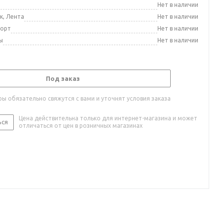
а
Нет в наличии
к, Лента
Нет в наличии
порт
Нет в наличии
ы
Нет в наличии
Под заказ
ы обязательно свяжутся с вами и уточнят условия заказа
Цена действительна только для интернет-магазина и может
ься
отличаться от цен в розничных магазинах