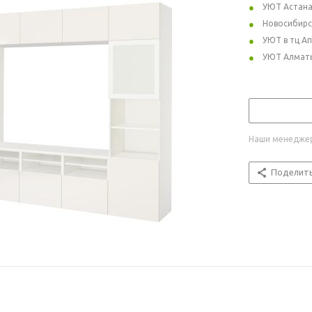
УЮТ Астан
Новосибирс
УЮТ в тц А
УЮТ Алмат
Наши менеджер
Поделит