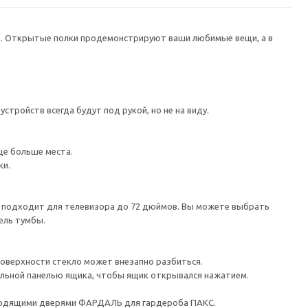
в. Открытые полки продемонстрируют ваши любимые вещи, а в
тройств всегда будут под рукой, но не на виду.
ще больше места.
ки.
а подходит для телевизора до 72 дюймов. Вы можете выбрать
ель тумбы.
поверхности стекло может внезапно разбиться.
льной панелью ящика, чтобы ящик открывался нажатием.
ходящими дверями ФАРДАЛЬ для гардероба ПАКС.