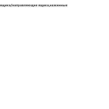
ас ящика/направляющие ящика,нажимные