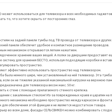
О может использоваться для телевизора и всех необходимых гаджето
ть то, что хотите скрыть от посторонних глаз.
тиям на задней панели тумбы под ТВ провода от телевизора и других ус
рхней панели обеспечит удобное и компактное размещение проводов.
ным механизмом открываются легким нажатием.
ядоченное хранение ваших вещей. А полки за дверцами предоставят е
е систему для хранения БЕСТО, используя подходящие коробки и встав
егулировать пространство.
яют эффективно использовать пространство над телевизором.
а была немного шире, чем установленный на ней телевизор. Эта тумб
, если он не тяжелее указанной максимальной нагрузки на верхнюю пан
редназначена для телевизора весом макс. 50 кг.
ить к стене с помощью прилагаемого стенного крепежа.
ении с закаленным стеклом! Из-за поврежденных краев и царапин на 
много механизма необходимо пространство между каркасом и фронта
для обеспечения этой функции и не является недостатком товара.
рьер во всем доме, фасады СЕЛЬСВИКЕН можно комбинировать с под