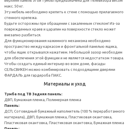
Верхняя панель этой тумбы предназначена для телевизора весом
макс. 50 кг.
Эту мебель необходимо крепить к стене с помощью прилагаемого
стенного крепежа.
Будьте осторожны при обращении с закаленным стеклом! Из-за
поврежденных краев и царапин на поверхности стекло может
внезапно разбиться.
Для функционирования нажимного механизма необходимо
пространство между каркасом и фронтальной панелью ящика,
чтобы ящик открывался нажатием. Небольшой зазор необходим
для обеспечения этой функции и не является недостатком товара.
Чтобы создать единый интерьер во всем доме, фасады
СЕЛЬСВИКЕН можно комбинировать с подходящими дверями
ФАРДАЛЬ для гардероба ПАКС.
Материалы и уход
Тумба под ТВ
Задняя панель:
ДВП, Бумажная пленка, Полимерная пленка
Панель:
ДСП, Сотовидный бумажный наполнитель (100 % переработанного
материала), ДВП, Бумажная пленка, Пластиковая окантовка,
Пластиковая окантовка, Пластиковая окантовка, Бумажная пленка
Панель: