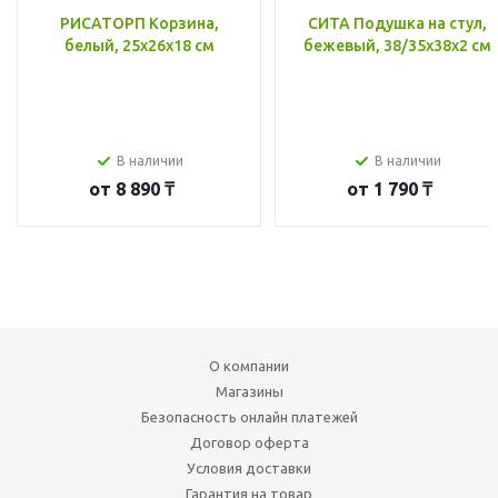
РИСАТОРП Корзина,
СИТА Подушка на стул,
белый, 25x26x18 см
бежевый, 38/35x38x2 см
В наличии
В наличии
от
8 890 ₸
от
1 790 ₸
О компании
Магазины
Безопасность онлайн платежей
Договор оферта
Условия доставки
Гарантия на товар