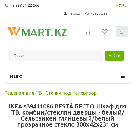
+7 727 31 22 666
KZ
|
RU
Вход
Регистрация
0
Найти
МЕНЮ
Решения для ТВ
-
Стенки под телевизор
IKEA s39411086 BESTÅ БЕСТО Шкаф для
ТВ, комбин/стеклян дверцы - белый/
Сельсвикен глянцевый/белый
прозрачное стекло 300x42x231 см