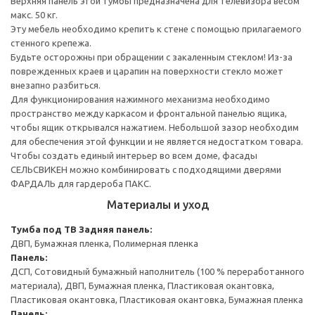
Верхняя панель этой тумбы предназначена для телевизора весом
макс. 50 кг.
Эту мебель необходимо крепить к стене с помощью прилагаемого
стенного крепежа.
Будьте осторожны при обращении с закаленным стеклом! Из-за
поврежденных краев и царапин на поверхности стекло может
внезапно разбиться.
Для функционирования нажимного механизма необходимо
пространство между каркасом и фронтальной панелью ящика,
чтобы ящик открывался нажатием. Небольшой зазор необходим
для обеспечения этой функции и не является недостатком товара.
Чтобы создать единый интерьер во всем доме, фасады
СЕЛЬСВИКЕН можно комбинировать с подходящими дверями
ФАРДАЛЬ для гардероба ПАКС.
Материалы и уход
Тумба под ТВ
Задняя панель:
ДВП, Бумажная пленка, Полимерная пленка
Панель:
ДСП, Сотовидный бумажный наполнитель (100 % переработанного
материала), ДВП, Бумажная пленка, Пластиковая окантовка,
Пластиковая окантовка, Пластиковая окантовка, Бумажная пленка
Панель: