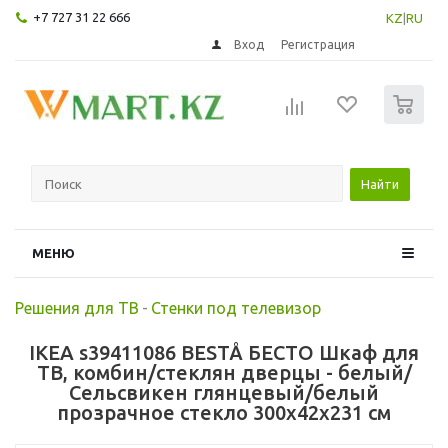
+7 727 31 22 666
KZ
|
RU
Вход
Регистрация
0
Найти
МЕНЮ
Решения для ТВ
-
Стенки под телевизор
IKEA s39411086 BESTÅ БЕСТО Шкаф для
ТВ, комбин/стеклян дверцы - белый/
Сельсвикен глянцевый/белый
прозрачное стекло 300x42x231 см