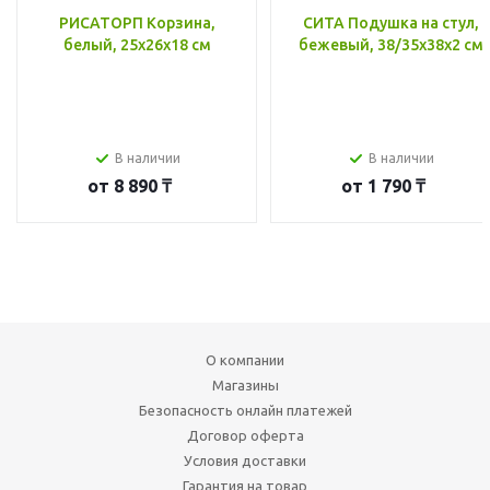
РИСАТОРП Корзина,
СИТА Подушка на стул,
белый, 25x26x18 см
бежевый, 38/35x38x2 см
В наличии
В наличии
от
8 890 ₸
от
1 790 ₸
О компании
Магазины
Безопасность онлайн платежей
Договор оферта
Условия доставки
Гарантия на товар