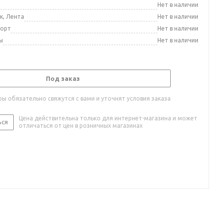
а
Нет в наличии
к, Лента
Нет в наличии
порт
Нет в наличии
ы
Нет в наличии
Под заказ
ы обязательно свяжутся с вами и уточнят условия заказа
Цена действительна только для интернет-магазина и может
ься
отличаться от цен в розничных магазинах