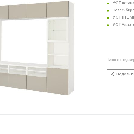
УЮТ Астан
Новосибирс
УЮТ в тц А
УЮТ Алмат
Наши менеджер
Поделит