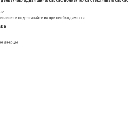
я дверь/накладная шина/каркас/полка/полка стеклянная/карк
ью.
репления и подтягивайте их при необходимости.
вке
ян дверцы