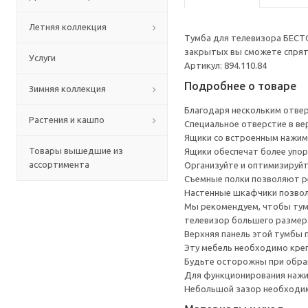
Летняя коллекция
Тумба для телевизора БЕСТ
закрытых вы сможете спрята
Услуги
Артикул: 894.110.84
Подробнее о товаре
Зимняя коллекция
Благодаря нескольким отверс
Растения и кашпо
Специальное отверстие в ве
Ящики со встроенным нажим
Товары вышедшие из
Ящики обеспечат более упор
ассортимента
Организуйте и оптимизируйт
Съемные полки позволяют р
Настенные шкафчики позвол
Мы рекомендуем, чтобы тумб
телевизор большего размера
Верхняя панель этой тумбы п
Эту мебель необходимо креп
Будьте осторожны при обращ
Для функционирования нажи
Небольшой зазор необходим 