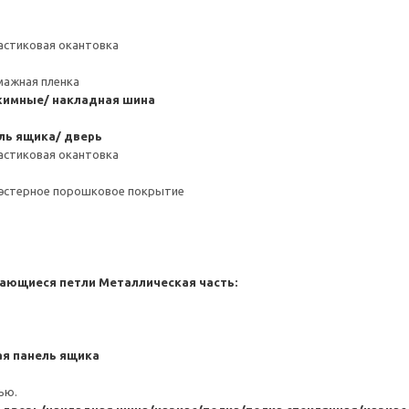
астиковая окантовка
мажная пленка
имные/ накладная шина
ль ящика/ дверь
астиковая окантовка
иэстерное порошковое покрытие
ающиеся петли
Металлическая часть:
я панель ящика
ью.