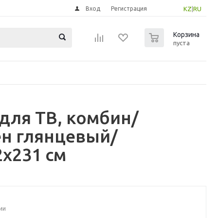
Вход
Регистрация
KZ
|
RU
0
Корзина
пуста
для ТВ, комбин/
ен глянцевый/
x231 см
ии