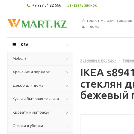
+7 727 31 22 666
Заказать звонок
Интернет магазин товаров
для дома
IKEA
Мебель
Хранение и порядок
-
Решен
IKEA s894
Хранение и порядок
стеклян д
Декор для дома
бежевый п
Кухни и бытовая техника
Кровати и матрасы
Стирка и уборка