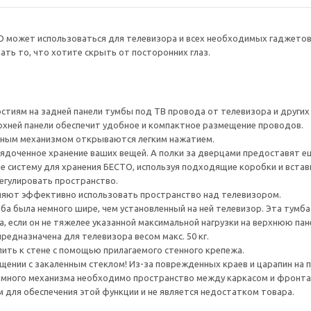
О может использоваться для телевизора и всех необходимых гаджето
ть то, что хотите скрыть от посторонних глаз.
тиям на задней панели тумбы под ТВ провода от телевизора и других ус
рхней панели обеспечит удобное и компактное размещение проводов.
ным механизмом открываются легким нажатием.
ядоченное хранение ваших вещей. А полки за дверцами предоставят е
е систему для хранения БЕСТО, используя подходящие коробки и встав
егулировать пространство.
яют эффективно использовать пространство над телевизором.
а была немного шире, чем установленный на ней телевизор. Эта тумб
, если он не тяжелее указанной максимальной нагрузки на верхнюю пан
редназначена для телевизора весом макс. 50 кг.
ить к стене с помощью прилагаемого стенного крепежа.
ении с закаленным стеклом! Из-за поврежденных краев и царапин на 
много механизма необходимо пространство между каркасом и фронта
для обеспечения этой функции и не является недостатком товара.