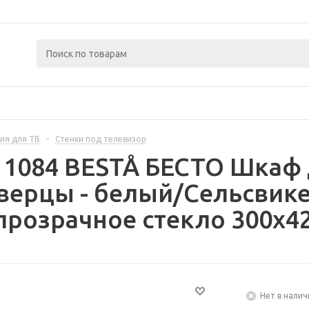
ия для ТВ
-
Стенки под телевизор
11084 BESTÅ БЕСТО Шкаф 
верцы - белый/Сельсвик
розрачное стекло 300x42
Нет в налич