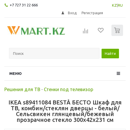
+7 727 31 22 666
KZ
|
RU
Вход
Регистрация
0
Найти
МЕНЮ
Решения для ТВ
-
Стенки под телевизор
IKEA s89411084 BESTÅ БЕСТО Шкаф для
ТВ, комбин/стеклян дверцы - белый/
Сельсвикен глянцевый/бежевый
прозрачное стекло 300x42x231 см