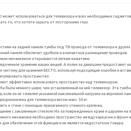
О может использоваться для телевизора и всех необходимых гаджето
ть то, что хотите скрыть от посторонних глаз.
тиям на задней панели тумбы под ТВ провода от телевизора и других ус
рхней панели обеспечит удобное и компактное размещение проводов.
ным механизмом открываются легким нажатием.
ядоченное хранение ваших вещей. А полки за дверцами предоставят е
е систему для хранения БЕСТО, используя подходящие коробки и встав
егулировать пространство.
яют эффективно использовать пространство над телевизором.
а была немного шире, чем установленный на ней телевизор. Эта тумб
, если он не тяжелее указанной максимальной нагрузки на верхнюю пан
редназначена для телевизора весом макс. 50 кг.
ить к стене с помощью прилагаемого стенного крепежа.
ении с закаленным стеклом! Из-за поврежденных краев и царапин на 
много механизма необходимо пространство между каркасом и фронта
для обеспечения этой функции и не является недостатком товара.