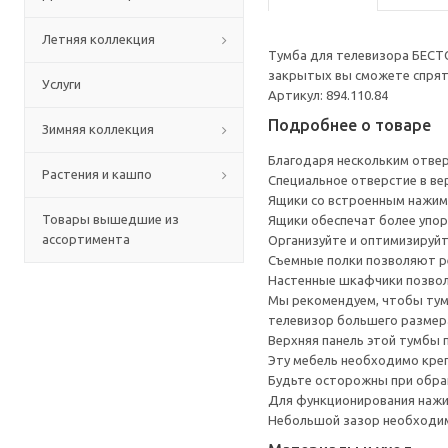
Летняя коллекция
Тумба для телевизора БЕСТ
закрытых вы сможете спрята
Услуги
Артикул: 894.110.84
Подробнее о товаре
Зимняя коллекция
Благодаря нескольким отверс
Растения и кашпо
Специальное отверстие в ве
Ящики со встроенным нажим
Товары вышедшие из
Ящики обеспечат более упор
ассортимента
Организуйте и оптимизируйт
Съемные полки позволяют р
Настенные шкафчики позвол
Мы рекомендуем, чтобы тумб
телевизор большего размера
Верхняя панель этой тумбы п
Эту мебель необходимо креп
Будьте осторожны при обращ
Для функционирования нажи
Небольшой зазор необходим 