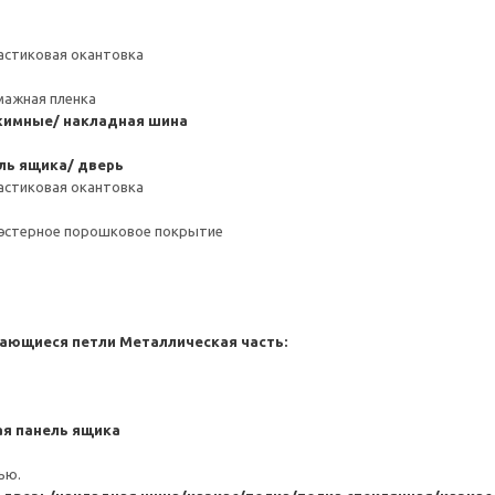
астиковая окантовка
мажная пленка
имные/ накладная шина
ль ящика/ дверь
астиковая окантовка
иэстерное порошковое покрытие
ающиеся петли
Металлическая часть:
я панель ящика
ью.