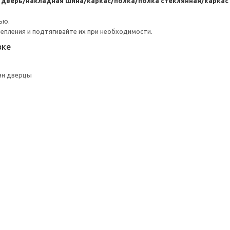
я дверь/накладная шина/каркас/полка/полка стеклянная/карк
ью.
репления и подтягивайте их при необходимости.
вке
ян дверцы