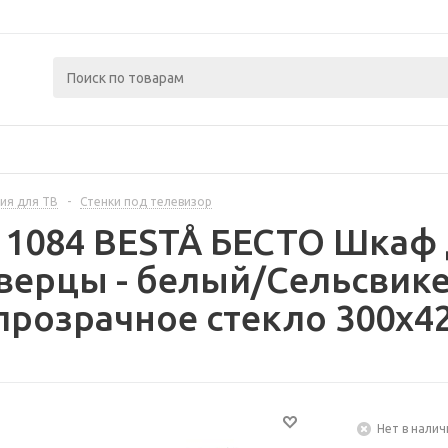
ия для ТВ
-
Стенки под телевизор
11084 BESTÅ БЕСТО Шкаф 
верцы - белый/Сельсвик
розрачное стекло 300x42
Нет в налич