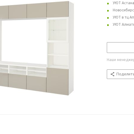
УЮТ Астан
Новосибирс
УЮТ в тц А
УЮТ Алмат
Наши менеджер
Поделит