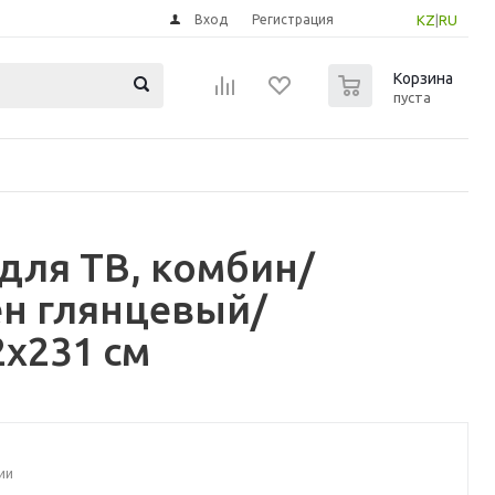
Вход
Регистрация
KZ
|
RU
0
Корзина
пуста
для ТВ, комбин/
ен глянцевый/
x231 см
ии