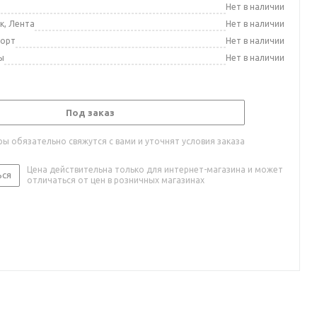
а
Нет в наличии
к, Лента
Нет в наличии
порт
Нет в наличии
ы
Нет в наличии
Под заказ
ы обязательно свяжутся с вами и уточнят условия заказа
Цена действительна только для интернет-магазина и может
ься
отличаться от цен в розничных магазинах